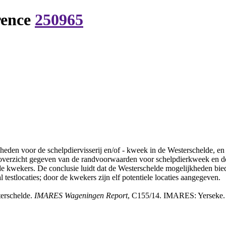
rence
250965
heden voor de schelpdiervisserij en/of - kweek in de Westerschelde, en w
n overzicht gegeven van de randvoorwaarden voor schelpdierkweek en de
de kwekers. De conclusie luidt dat de Westerschelde mogelijkheden bied
estlocaties; door de kwekers zijn elf potentiele locaties aangegeven.
erschelde.
IMARES Wageningen Report
, C155/14. IMARES: Yerseke. 