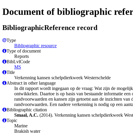
Document of bibliographic refe
BibliographicReference record
Type
Bibliographic resource
Type of document
Reports
BibLvlCode
MS
Title
Verkenning kansen schelpdierkweek Westerschelde
Abstract in other language
In dit rapport wordt ingegaan op de vraag: Wat zijn de mogelijk
ontwikkelen. Daartoe is op basis van bestaande informatie ee
randvoorwaarden en kansen zijn getoetst aan de inzichten van 
randvoorwaarden. Een nadere verkenning is nodig op een aantal t
Bibliographic citation
Smaal, A.C.
(2014). Verkenning kansen schelpdierkweek West
Topic
Marine
Brakish water