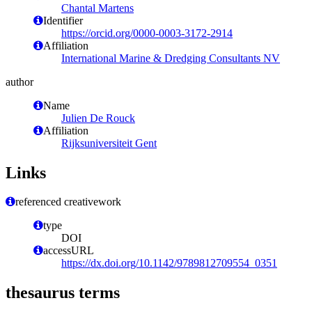
Chantal Martens
Identifier
https://orcid.org/0000-0003-3172-2914
Affiliation
International Marine & Dredging Consultants NV
author
Name
Julien De Rouck
Affiliation
Rijksuniversiteit Gent
Links
referenced creativework
type
DOI
accessURL
https://dx.doi.org/10.1142/9789812709554_0351
thesaurus terms