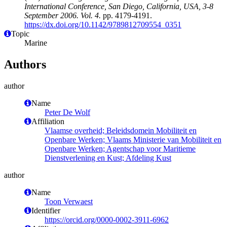
International Conference, San Diego, California, USA, 3-8
September 2006. Vol. 4.
pp. 4179-4191.
https://dx.doi.org/10.1142/9789812709554_0351
Topic
Marine
Authors
author
Name
Peter De Wolf
Affiliation
Vlaamse overheid; Beleidsdomein Mobiliteit en
Openbare Werken; Vlaams Ministerie van Mobiliteit en
Openbare Werken; Agentschap voor Maritieme
Dienstverlening en Kust; Afdeling Kust
author
Name
Toon Verwaest
Identifier
https://orcid.org/0000-0002-3911-6962