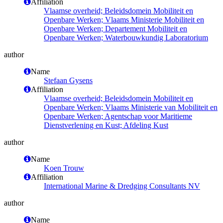
Affiliation
Vlaamse overheid; Beleidsdomein Mobiliteit en
Openbare Werken; Vlaams Ministerie Mobiliteit en
Openbare Werken; Departement Mobiliteit en
Openbare Werken; Waterbouwkundig Laboratorium
author
Name
Stefaan Gysens
Affiliation
Vlaamse overheid; Beleidsdomein Mobiliteit en
Openbare Werken; Vlaams Ministerie van Mobiliteit en
Openbare Werken; Agentschap voor Maritieme
Dienstverlening en Kust; Afdeling Kust
author
Name
Koen Trouw
Affiliation
International Marine & Dredging Consultants NV
author
Name