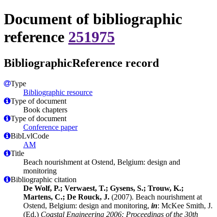
Document of bibliographic
reference
251975
BibliographicReference record
Type
Bibliographic resource
Type of document
Book chapters
Type of document
Conference paper
BibLvlCode
AM
Title
Beach nourishment at Ostend, Belgium: design and
monitoring
Bibliographic citation
De Wolf, P.; Verwaest, T.; Gysens, S.; Trouw, K.;
Martens, C.; De Rouck, J.
(2007). Beach nourishment at
Ostend, Belgium: design and monitoring,
in
: McKee Smith, J.
(Ed.)
Coastal Engineering 2006: Proceedings of the 30th