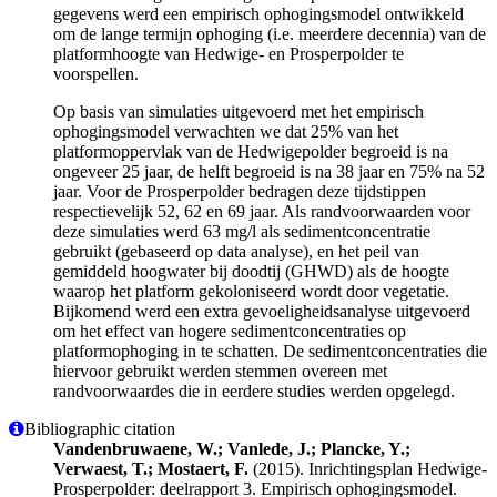
gegevens werd een empirisch ophogingsmodel ontwikkeld
om de lange termijn ophoging (i.e. meerdere decennia) van de
platformhoogte van Hedwige- en Prosperpolder te
voorspellen.
Op basis van simulaties uitgevoerd met het empirisch
ophogingsmodel verwachten we dat 25% van het
platformoppervlak van de Hedwigepolder begroeid is na
ongeveer 25 jaar, de helft begroeid is na 38 jaar en 75% na 52
jaar. Voor de Prosperpolder bedragen deze tijdstippen
respectievelijk 52, 62 en 69 jaar. Als randvoorwaarden voor
deze simulaties werd 63 mg/l als sedimentconcentratie
gebruikt (gebaseerd op data analyse), en het peil van
gemiddeld hoogwater bij doodtij (GHWD) als de hoogte
waarop het platform gekoloniseerd wordt door vegetatie.
Bijkomend werd een extra gevoeligheidsanalyse uitgevoerd
om het effect van hogere sedimentconcentraties op
platformophoging in te schatten. De sedimentconcentraties die
hiervoor gebruikt werden stemmen overeen met
randvoorwaardes die in eerdere studies werden opgelegd.
Bibliographic citation
Vandenbruwaene, W.; Vanlede, J.; Plancke, Y.;
Verwaest, T.; Mostaert, F.
(2015). Inrichtingsplan Hedwige-
Prosperpolder: deelrapport 3. Empirisch ophogingsmodel.