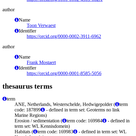
author
Name
Toon Verwaest
Identifier
https://orcid.org/0000-0002-3911-6962
author
Name
Frank Mostaert
Identifier
https://orcid.org/0000-0001-8585-5056
thesaurus terms
term
ANE, Netherlands, Westerschelde, Hedwigepolder (
term
code: 187899
- defined in term set: Geoterms no link
Marine Regions)
Erosion / sedimentation (
term code: 169984
- defined in
term set: WL Kennisdomein)
Habitats (
term code: 169983
- defined in term set: WL