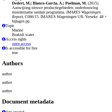
Dedert, M.; Blanco-Garcia, A.; Poelman, M.
(2015).
Aanwijzing nieuwe productiegebieden: onderbouwing
monstername sanitair programma.
IMARES Wageningen
Report
, C086/15. IMARES Wageningen UR: Yerseke. 48 +
bijlagen pp.
Topic
Marine
Brakish water
Access rights
open access
Is accessible for free
true
Authors
author
author
author
Document metadata
date created