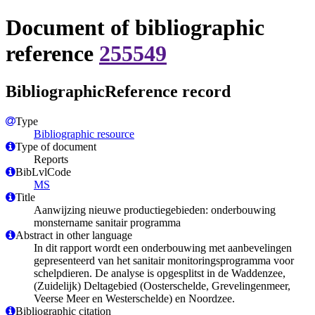
Document of bibliographic
reference
255549
BibliographicReference record
Type
Bibliographic resource
Type of document
Reports
BibLvlCode
MS
Title
Aanwijzing nieuwe productiegebieden: onderbouwing
monstername sanitair programma
Abstract in other language
In dit rapport wordt een onderbouwing met aanbevelingen
gepresenteerd van het sanitair monitoringsprogramma voor
schelpdieren. De analyse is opgesplitst in de Waddenzee,
(Zuidelijk) Deltagebied (Oosterschelde, Grevelingenmeer,
Veerse Meer en Westerschelde) en Noordzee.
Bibliographic citation