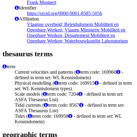
Frank Mostaert
Identifier
https://orcid.org/0000-0001-8585-5056
Affiliation
Vlaamse overheid; Beleidsdomein Mobiliteit en
Openbare Werken; Vlaams Ministerie Mobiliteit en
Openbare Werken; Departement Mobiliteit en
Openbare Werken; Waterbouwkundig Laboratorium
thesaurus terms
term
Current velocities and patterns (
term code: 169960
-
defined in term set: WL Kennisdomein)
Physical modelling (
term code: 169915
- defined in term
set: WL Kennisdomein types)
Scale models (
term code: 7204
- defined in term set:
ASFA Thesaurus List)
Tidal currents (
term code: 8567
- defined in term set:
ASFA Thesaurus List)
Tides (
term code: 169958
- defined in term set: WL
Kennisdomein)
geographic terms