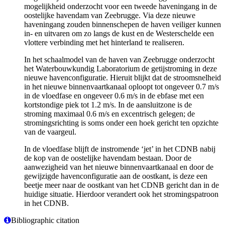
mogelijkheid onderzocht voor een tweede haveningang in de
oostelijke havendam van Zeebrugge. Via deze nieuwe
haveningang zouden binnenschepen de haven veiliger kunnen
in- en uitvaren om zo langs de kust en de Westerschelde een
vlottere verbinding met het hinterland te realiseren.
In het schaalmodel van de haven van Zeebrugge onderzocht
het Waterbouwkundig Laboratorium de getijstroming in deze
nieuwe havenconfiguratie. Hieruit blijkt dat de stroomsnelheid
in het nieuwe binnenvaartkanaal oploopt tot ongeveer 0.7 m/s
in de vloedfase en ongeveer 0.6 m/s in de ebfase met een
kortstondige piek tot 1.2 m/s. In de aansluitzone is de
stroming maximaal 0.6 m/s en excentrisch gelegen; de
stromingsrichting is soms onder een hoek gericht ten opzichte
van de vaargeul.
In de vloedfase blijft de instromende ‘jet’ in het CDNB nabij
de kop van de oostelijke havendam bestaan. Door de
aanwezigheid van het nieuwe binnenvaartkanaal en door de
gewijzigde havenconfiguratie aan de oostkant, is deze een
beetje meer naar de oostkant van het CDNB gericht dan in de
huidige situatie. Hierdoor verandert ook het stromingspatroon
in het CDNB.
Bibliographic citation