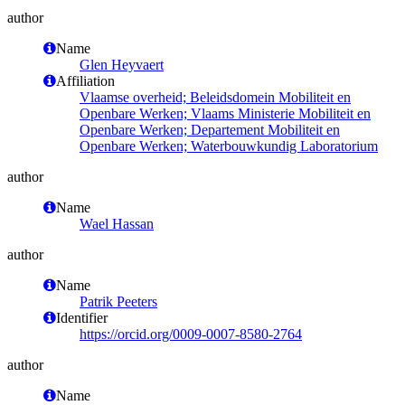
author
Name
Glen Heyvaert
Affiliation
Vlaamse overheid; Beleidsdomein Mobiliteit en
Openbare Werken; Vlaams Ministerie Mobiliteit en
Openbare Werken; Departement Mobiliteit en
Openbare Werken; Waterbouwkundig Laboratorium
author
Name
Wael Hassan
author
Name
Patrik Peeters
Identifier
https://orcid.org/0009-0007-8580-2764
author
Name