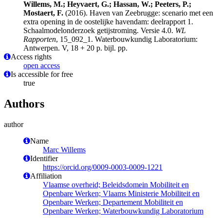
Willems, M.; Heyvaert, G.; Hassan, W.; Peeters, P.;
Mostaert, F.
(2016). Haven van Zeebrugge: scenario met een
extra opening in de oostelijke havendam: deelrapport 1.
Schaalmodelonderzoek getijstroming. Versie 4.0.
WL
Rapporten
, 15_092_1. Waterbouwkundig Laboratorium:
Antwerpen. V, 18 + 20 p. bijl. pp.
Access rights
open access
Is accessible for free
true
Authors
author
Name
Marc Willems
Identifier
https://orcid.org/0009-0003-0009-1221
Affiliation
Vlaamse overheid; Beleidsdomein Mobiliteit en
Openbare Werken; Vlaams Ministerie Mobiliteit en
Openbare Werken; Departement Mobiliteit en
Openbare Werken; Waterbouwkundig Laboratorium