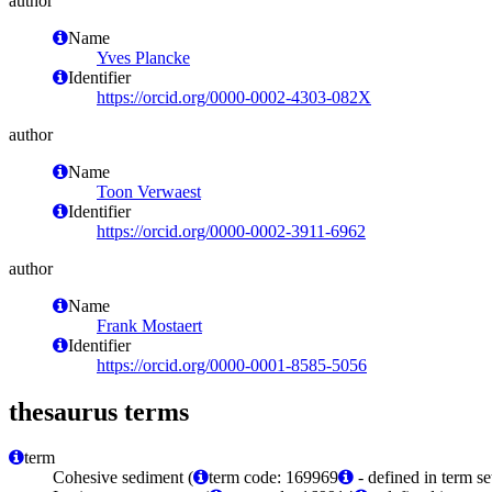
author
Name
Yves Plancke
Identifier
https://orcid.org/0000-0002-4303-082X
author
Name
Toon Verwaest
Identifier
https://orcid.org/0000-0002-3911-6962
author
Name
Frank Mostaert
Identifier
https://orcid.org/0000-0001-8585-5056
thesaurus terms
term
Cohesive sediment (
term code: 169969
- defined in term 