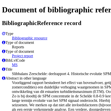
Document of bibliographic refe
BibliographicReference record
Type
Bibliographic resource
Type of document
Reports
Type of document
Project report
BibLvlCode
MS
Title
Slibbalans Zeeschelde: deelrapport 4. Historische evolutie SPM
Abstract in other language
Voorliggend rapport bestudeert het effect van bovenafvoer, geti
zomercondities) een duidelijke verhoging waargenomen in SPM c
ontwikkeling van dit estuarien turbiditeitsmaximum (ETM). Ook ge
Zo is bij doodtij de SPM concentratie in de Schelde 0.8-0.9 kee
lange termijn evolutie van het SPM signaal onderzocht. Hierbi
seizoenen. We merken op dat niet alle invloedsfactoren (bijvo
als een eerste verkennende analyse. Een verdere, doorgedreven 