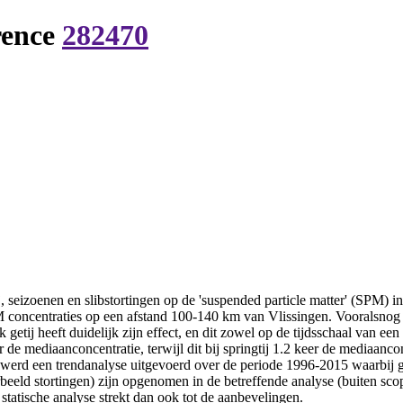
rence
282470
j, seizoenen en slibstortingen op de 'suspended particle matter' (SPM) 
oncentraties op een afstand 100-140 km van Vlissingen. Vooralsnog is 
tij heeft duidelijk zijn effect, en dit zowel op de tijdsschaal van een i
r de mediaanconcentratie, terwijl dit bij springtij 1.2 keer de mediaanc
j werd een trendanalyse uitgevoerd over de periode 1996-2015 waarbij g
orbeeld stortingen) zijn opgenomen in de betreffende analyse (buiten s
statische analyse strekt dan ook tot de aanbevelingen.