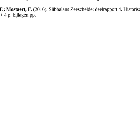
.; Mostaert, F.
(2016). Slibbalans Zeeschelde: deelrapport 4. Historis
4 p. bijlagen pp.