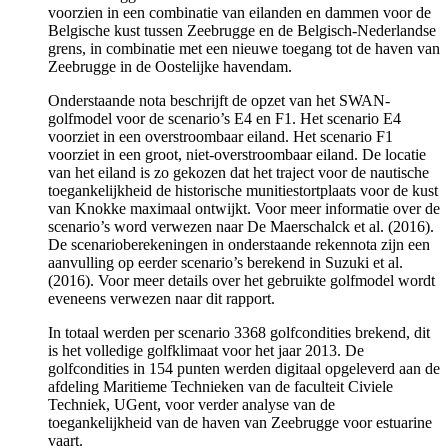
voorzien in een combinatie van eilanden en dammen voor de
Belgische kust tussen Zeebrugge en de Belgisch-Nederlandse
grens, in combinatie met een nieuwe toegang tot de haven van
Zeebrugge in de Oostelijke havendam.
Onderstaande nota beschrijft de opzet van het SWAN-
golfmodel voor de scenario’s E4 en F1. Het scenario E4
voorziet in een overstroombaar eiland. Het scenario F1
voorziet in een groot, niet-overstroombaar eiland. De locatie
van het eiland is zo gekozen dat het traject voor de nautische
toegankelijkheid de historische munitiestortplaats voor de kust
van Knokke maximaal ontwijkt. Voor meer informatie over de
scenario’s word verwezen naar De Maerschalck et al. (2016).
De scenarioberekeningen in onderstaande rekennota zijn een
aanvulling op eerder scenario’s berekend in Suzuki et al.
(2016). Voor meer details over het gebruikte golfmodel wordt
eveneens verwezen naar dit rapport.
In totaal werden per scenario 3368 golfcondities brekend, dit
is het volledige golfklimaat voor het jaar 2013. De
golfcondities in 154 punten werden digitaal opgeleverd aan de
afdeling Maritieme Technieken van de faculteit Civiele
Techniek, UGent, voor verder analyse van de
toegankelijkheid van de haven van Zeebrugge voor estuarine
vaart.