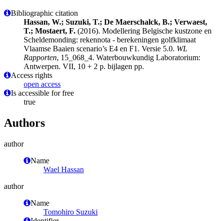
Bibliographic citation
Hassan, W.; Suzuki, T.; De Maerschalck, B.; Verwaest,
T.; Mostaert, F.
(2016). Modellering Belgische kustzone en
Scheldemonding: rekennota ‐ berekeningen golfklimaat
Vlaamse Baaien scenario’s E4 en F1. Versie 5.0.
WL
Rapporten
, 15_068_4. Waterbouwkundig Laboratorium:
Antwerpen. VII, 10 + 2 p. bijlagen pp.
Access rights
open access
Is accessible for free
true
Authors
author
Name
Wael Hassan
author
Name
Tomohiro Suzuki
Identifier