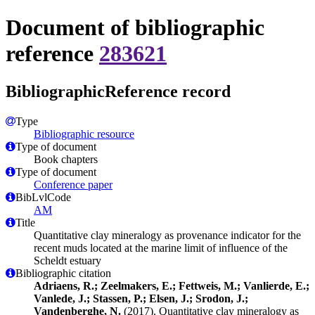
Document of bibliographic
reference
283621
BibliographicReference record
Type
Bibliographic resource
Type of document
Book chapters
Type of document
Conference paper
BibLvlCode
AM
Title
Quantitative clay mineralogy as provenance indicator for the
recent muds located at the marine limit of influence of the
Scheldt estuary
Bibliographic citation
Adriaens, R.; Zeelmakers, E.; Fettweis, M.; Vanlierde, E.;
Vanlede, J.; Stassen, P.; Elsen, J.; Srodon, J.;
Vandenberghe, N.
(2017). Quantitative clay mineralogy as