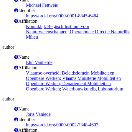
Michael Fettweis
Identifier
https://orcid.org/0000-0001-8845-6464
Affiliation
Koninklijk Belgisch Instituut voor
Natuurwetenschappen; Operationele Directie Natuurlijk
Milieu
author
Name
Elin Vanlierde
Affiliation
Vlaamse overheid; Beleidsdomein Mobiliteit en
Openbare Werken; Vlaams Ministerie Mobiliteit en
Openbare Werken; Departement Mobiliteit en
Openbare Werken; Waterbouwkundig Laboratorium
author
Name
Joris Vanlede
Identifier
https://orcid.org/0000-0002-7348-4603
Affiliation