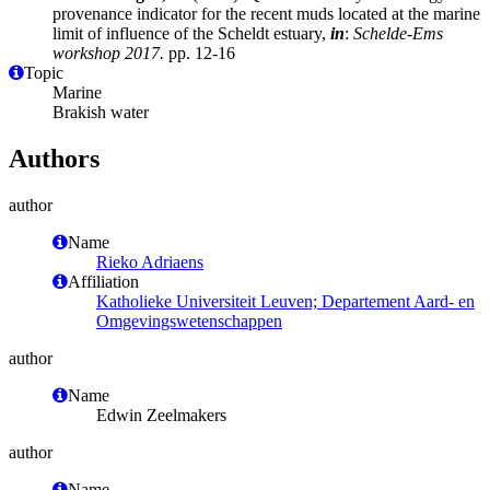
provenance indicator for the recent muds located at the marine
limit of influence of the Scheldt estuary,
in
:
Schelde-Ems
workshop 2017.
pp. 12-16
Topic
Marine
Brakish water
Authors
author
Name
Rieko Adriaens
Affiliation
Katholieke Universiteit Leuven; Departement Aard- en
Omgevingswetenschappen
author
Name
Edwin Zeelmakers
author
Name