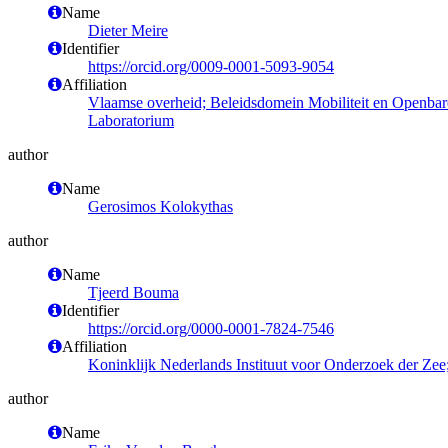
Name
Dieter Meire
Identifier
https://orcid.org/0009-0001-5093-9054
Affiliation
Vlaamse overheid; Beleidsdomein Mobiliteit en Openba
Laboratorium
author
Name
Gerosimos Kolokythas
author
Name
Tjeerd Bouma
Identifier
https://orcid.org/0000-0001-7824-7546
Affiliation
Koninklijk Nederlands Instituut voor Onderzoek der Zee
author
Name