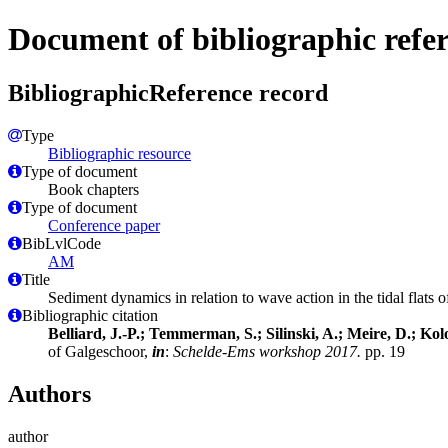
Document of bibliographic refe
BibliographicReference record
Type
Bibliographic resource
Type of document
Book chapters
Type of document
Conference paper
BibLvlCode
AM
Title
Sediment dynamics in relation to wave action in the tidal flats 
Bibliographic citation
Belliard, J.-P.; Temmerman, S.; Silinski, A.; Meire, D.; K
of Galgeschoor,
in
:
Schelde-Ems workshop 2017.
pp. 19
Authors
author