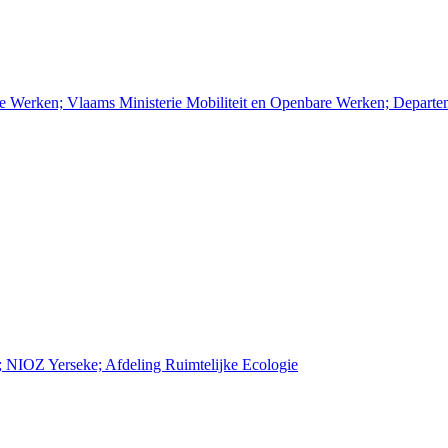
re Werken; Vlaams Ministerie Mobiliteit en Openbare Werken; Depart
; NIOZ Yerseke; Afdeling Ruimtelijke Ecologie