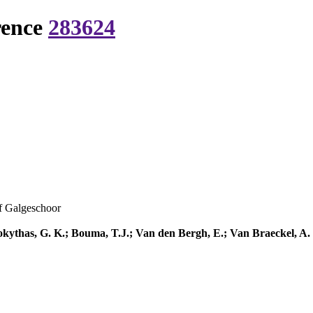
rence
283624
of Galgeschoor
olokythas, G. K.; Bouma, T.J.; Van den Bergh, E.; Van Braeckel, A.