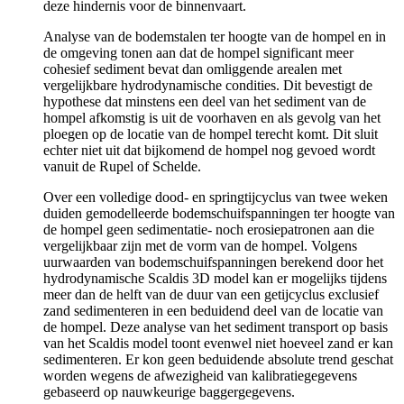
deze hindernis voor de binnenvaart.
Analyse van de bodemstalen ter hoogte van de hompel en in
de omgeving tonen aan dat de hompel significant meer
cohesief sediment bevat dan omliggende arealen met
vergelijkbare hydrodynamische condities. Dit bevestigt de
hypothese dat minstens een deel van het sediment van de
hompel afkomstig is uit de voorhaven en als gevolg van het
ploegen op de locatie van de hompel terecht komt. Dit sluit
echter niet uit dat bijkomend de hompel nog gevoed wordt
vanuit de Rupel of Schelde.
Over een volledige dood- en springtijcyclus van twee weken
duiden gemodelleerde bodemschuifspanningen ter hoogte van
de hompel geen sedimentatie- noch erosiepatronen aan die
vergelijkbaar zijn met de vorm van de hompel. Volgens
uurwaarden van bodemschuifspanningen berekend door het
hydrodynamische Scaldis 3D model kan er mogelijks tijdens
meer dan de helft van de duur van een getijcyclus exclusief
zand sedimenteren in een beduidend deel van de locatie van
de hompel. Deze analyse van het sediment transport op basis
van het Scaldis model toont evenwel niet hoeveel zand er kan
sedimenteren. Er kon geen beduidende absolute trend geschat
worden wegens de afwezigheid van kalibratiegegevens
gebaseerd op nauwkeurige baggergegevens.