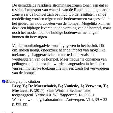
De gemiddelde residuele stromingspatronen tonen aan dat er
residueel transport van water is van de Rupelmonding naar de
zone waar de hompel zich bevindt. Op de resultaten van de
modellering worden migrerende bodemvormen vastgesteld in
het gebied ten noordoosten van de hompel. Mogelijks kunnen
deze een bijdrage leveren tot de vorming van de hompel, maar
noch het model noch de huidige bodemwaarnemingen
kunnen dit bevestigen.
Verder monitoringadvies wordt gegeven in het besluit. Dit
om, indien nodig, onderzoek naar de impact van mogelijke
toekomstige baggeractiviteiten toe te laten, zoals het
wegbaggeren van de hompel. Meer frequente opnamen van
peilingen en bodemstalen worden aangeraden in het kader
van een mogelijke toekomstige ingreep zoals het verwijderen
van de hompel.
Bibliographic citation
Levy, Y.; De Maerschalck, B.; Vanlede, J.; Verwaest, T.;
Mostaert, F.
(2017). Sluis Wintam: Sedimentatie
toegangsgeul. Versie 4.0.
WL Rapporten
, 14_093_1.
Waterbouwkundig Laboratorium: Antwerpen. VIII, 39 + 33
p. bijl. pp.