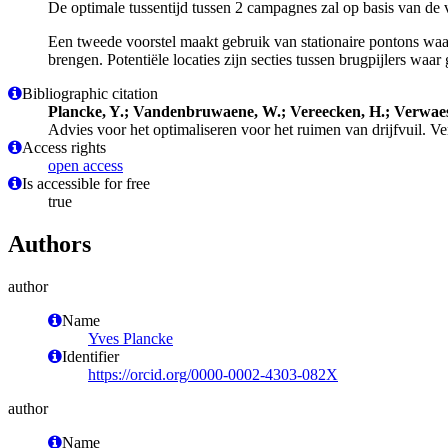
De optimale tussentijd tussen 2 campagnes zal op basis van de 
Een tweede voorstel maakt gebruik van stationaire pontons waar
brengen. Potentiële locaties zijn secties tussen brugpijlers waar
Bibliographic citation
Plancke, Y.; Vandenbruwaene, W.; Vereecken, H.; Verwaest
Advies voor het optimaliseren voor het ruimen van drijfvuil. Ve
Access rights
open access
Is accessible for free
true
Authors
author
Name
Yves Plancke
Identifier
https://orcid.org/0000-0002-4303-082X
author
Name