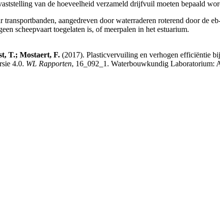
vaststelling van de hoeveelheid verzameld drijfvuil moeten bepaald wo
 transportbanden, aangedreven door waterraderen roterend door de eb- 
 geen scheepvaart toegelaten is, of meerpalen in het estuarium.
, T.; Mostaert, F.
(2017). Plasticvervuiling en verhogen efficiëntie bi
rsie 4.0.
WL Rapporten
, 16_092_1. Waterbouwkundig Laboratorium: A