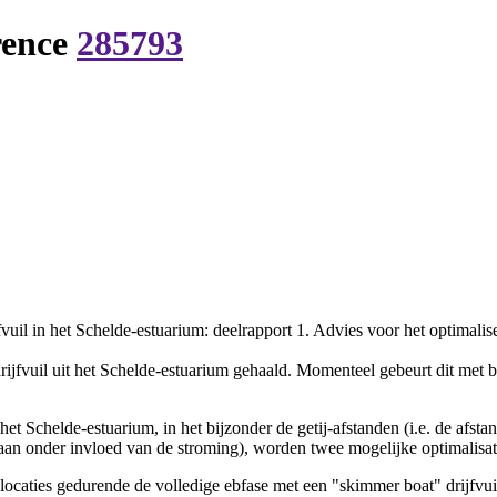
rence
285793
jfvuil in het Schelde-estuarium: deelrapport 1. Advies voor het optimalis
jfvuil uit het Schelde-estuarium gehaald. Momenteel gebeurt dit met 
et Schelde-estuarium, in het bijzonder de getij-afstanden (i.e. de afst
e gaan onder invloed van de stroming), worden twee mogelijke optimalisat
 locaties gedurende de volledige ebfase met een "skimmer boat" drijfvuil