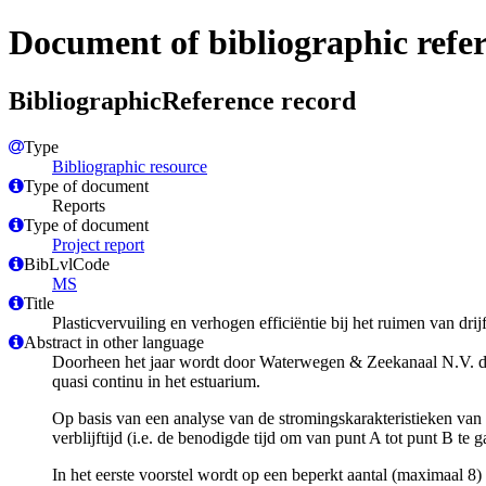
Document of bibliographic refe
BibliographicReference record
Type
Bibliographic resource
Type of document
Reports
Type of document
Project report
BibLvlCode
MS
Title
Plasticvervuiling en verhogen efficiëntie bij het ruimen van dri
Abstract in other language
Doorheen het jaar wordt door Waterwegen & Zeekanaal N.V. dri
quasi continu in het estuarium.
Op basis van een analyse van de stromingskarakteristieken van h
verblijftijd (i.e. de benodigde tijd om van punt A tot punt B t
In het eerste voorstel wordt op een beperkt aantal (maximaal 8)