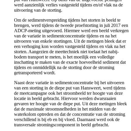
werd aanzienlijk verlies vastgesteld tijdens en/of vlak na de
uitvoering van de storting.
Om de sedimentverspreiding tijdens het storten in beeld te
brengen, werd tijdens de tweede proefstorting in juli 2017 een
ADCP-meting uitgevoerd. Hiermee werd een beeld verkregen
van de variatie in sedimentconcentratie tijdens en na het
uitvoeren van enkele stortingen. Uit de metingen bleek dat er
een verhoging kon worden vastgesteld tijdens en vlak na het
storten. Aangezien de meettechniek niet toelaat het nabij-
bodem transport te meten, is het moeilijk een volledige
inschatting te maken van de exacte hoeveelheid sediment dat
tijdens en onmiddellijk na de storting door de stroming
getransporteerd wordt.
Naast deze variatie in sedimentconcentratie bij het uitvoeren
van een storting in de diepe put van Hansweert, werd tijdens
de meetcampagne ook het stroombeeld ter hoogte van deze
locatie in beeld gebracht. Hiervoor werden dwarsraaien
gevaren ter hoogte van de diepe put. Uit deze metingen bleek
dat de maximale stroomsnelheden in het midden van de
waterkolom optreden en dat de concentratie van de stroming
verschillend is bij eb en bij vloed. Daarnaast werd ook de
transversale stromingscomponent in beeld gebracht.