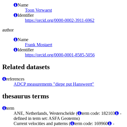
Name
Toon Verwaest
Identifier
https://orcid.org/0000-0002-3911-6962
author
Name
Frank Mostaert
Identifier
https://orcid.org/0000-0001-8585-5056
Related datasets
references
ADCP measurements "diepe put Hansweert"
thesaurus terms
term
ANE, Netherlands, Westerschelde (
term code: 182103
-
defined in term set: ASFA Geoterms)
Current velocities and patterns (
term code: 169960
-