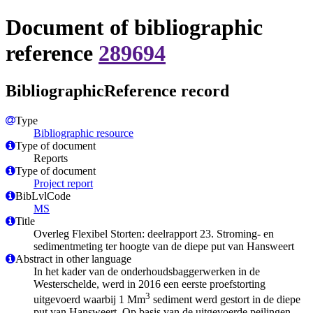
Document of bibliographic
reference
289694
BibliographicReference record
Type
Bibliographic resource
Type of document
Reports
Type of document
Project report
BibLvlCode
MS
Title
Overleg Flexibel Storten: deelrapport 23. Stroming- en
sedimentmeting ter hoogte van de diepe put van Hansweert
Abstract in other language
In het kader van de onderhoudsbaggerwerken in de
Westerschelde, werd in 2016 een eerste proefstorting
3
uitgevoerd waarbij 1 Mm
sediment werd gestort in de diepe
put van Hansweert. Op basis van de uitgevoerde peilingen