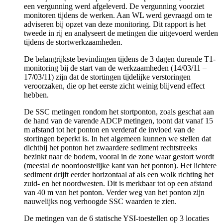
een vergunning werd afgeleverd. De vergunning voorziet
monitoren tijdens de werken. Aan WL werd gevraagd om te
adviseren bij opzet van deze monitoring. Dit rapport is het
tweede in rij en analyseert de metingen die uitgevoerd werden
tijdens de stortwerkzaamheden.
De belangrijkste bevindingen tijdens de 3 dagen durende T1-
monitoring bij de start van de werkzaamheden (14/03/11 –
17/03/11) zijn dat de stortingen tijdelijke verstoringen
veroorzaken, die op het eerste zicht weinig blijvend effect
hebben.
De SSC metingen rondom het stortponton, zoals geschat aan
de hand van de varende ADCP metingen, toont dat vanaf 15
m afstand tot het ponton en verderaf de invloed van de
stortingen beperkt is. In het algemeen kunnen we stellen dat
dichtbij het ponton het zwaardere sediment rechtstreeks
bezinkt naar de bodem, vooral in de zone waar gestort wordt
(meestal de noordoostelijke kant van het ponton). Het lichtere
sediment drijft eerder horizontaal af als een wolk richting het
zuid- en het noordwesten. Dit is merkbaar tot op een afstand
van 40 m van het ponton. Verder weg van het ponton zijn
nauwelijks nog verhoogde SSC waarden te zien.
De metingen van de 6 statische YSI-toestellen op 3 locaties