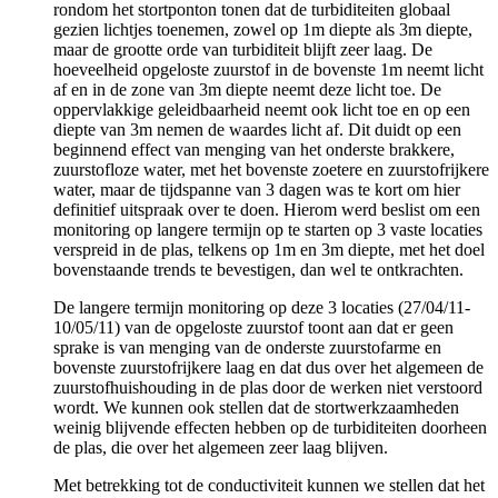
rondom het stortponton tonen dat de turbiditeiten globaal
gezien lichtjes toenemen, zowel op 1m diepte als 3m diepte,
maar de grootte orde van turbiditeit blijft zeer laag. De
hoeveelheid opgeloste zuurstof in de bovenste 1m neemt licht
af en in de zone van 3m diepte neemt deze licht toe. De
oppervlakkige geleidbaarheid neemt ook licht toe en op een
diepte van 3m nemen de waardes licht af. Dit duidt op een
beginnend effect van menging van het onderste brakkere,
zuurstofloze water, met het bovenste zoetere en zuurstofrijkere
water, maar de tijdspanne van 3 dagen was te kort om hier
definitief uitspraak over te doen. Hierom werd beslist om een
monitoring op langere termijn op te starten op 3 vaste locaties
verspreid in de plas, telkens op 1m en 3m diepte, met het doel
bovenstaande trends te bevestigen, dan wel te ontkrachten.
De langere termijn monitoring op deze 3 locaties (27/04/11-
10/05/11) van de opgeloste zuurstof toont aan dat er geen
sprake is van menging van de onderste zuurstofarme en
bovenste zuurstofrijkere laag en dat dus over het algemeen de
zuurstofhuishouding in de plas door de werken niet verstoord
wordt. We kunnen ook stellen dat de stortwerkzaamheden
weinig blijvende effecten hebben op de turbiditeiten doorheen
de plas, die over het algemeen zeer laag blijven.
Met betrekking tot de conductiviteit kunnen we stellen dat het