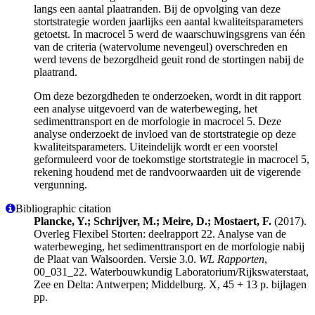
langs een aantal plaatranden. Bij de opvolging van deze
stortstrategie worden jaarlijks een aantal kwaliteitsparameters
getoetst. In macrocel 5 werd de waarschuwingsgrens van één
van de criteria (watervolume nevengeul) overschreden en
werd tevens de bezorgdheid geuit rond de stortingen nabij de
plaatrand.
Om deze bezorgdheden te onderzoeken, wordt in dit rapport
een analyse uitgevoerd van de waterbeweging, het
sedimenttransport en de morfologie in macrocel 5. Deze
analyse onderzoekt de invloed van de stortstrategie op deze
kwaliteitsparameters. Uiteindelijk wordt er een voorstel
geformuleerd voor de toekomstige stortstrategie in macrocel 5,
rekening houdend met de randvoorwaarden uit de vigerende
vergunning.
Bibliographic citation
Plancke, Y.; Schrijver, M.; Meire, D.; Mostaert, F.
(2017).
Overleg Flexibel Storten: deelrapport 22. Analyse van de
waterbeweging, het sedimenttransport en de morfologie nabij
de Plaat van Walsoorden. Versie 3.0.
WL Rapporten
,
00_031_22. Waterbouwkundig Laboratorium/Rijkswaterstaat,
Zee en Delta: Antwerpen; Middelburg. X, 45 + 13 p. bijlagen
pp.