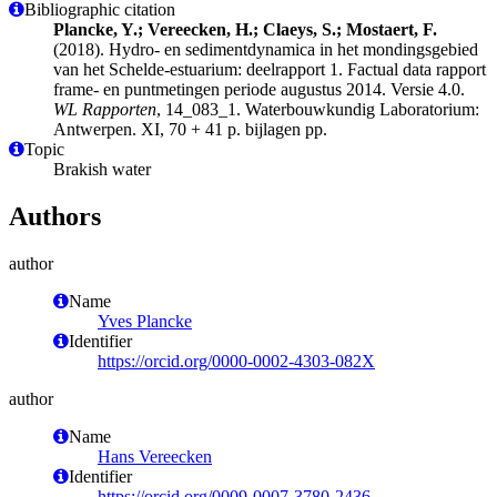
Bibliographic citation
Plancke, Y.; Vereecken, H.; Claeys, S.; Mostaert, F.
(2018). Hydro- en sedimentdynamica in het mondingsgebied
van het Schelde‐estuarium: deelrapport 1. Factual data rapport
frame‐ en puntmetingen periode augustus 2014. Versie 4.0.
WL Rapporten
, 14_083_1. Waterbouwkundig Laboratorium:
Antwerpen. XI, 70 + 41 p. bijlagen pp.
Topic
Brakish water
Authors
author
Name
Yves Plancke
Identifier
https://orcid.org/0000-0002-4303-082X
author
Name
Hans Vereecken
Identifier
https://orcid.org/0009-0007-3780-2436