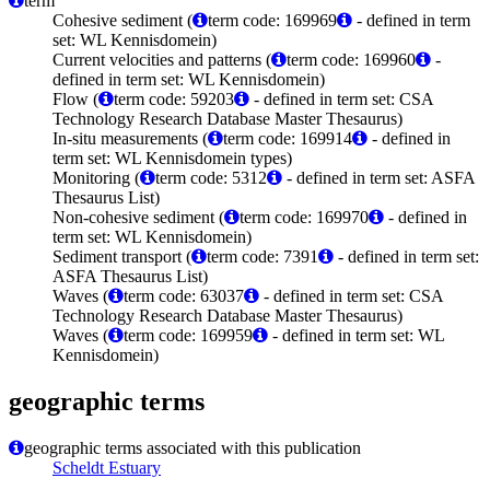
term
Cohesive sediment (
term code: 169969
- defined in term
set: WL Kennisdomein)
Current velocities and patterns (
term code: 169960
-
defined in term set: WL Kennisdomein)
Flow (
term code: 59203
- defined in term set: CSA
Technology Research Database Master Thesaurus)
In-situ measurements (
term code: 169914
- defined in
term set: WL Kennisdomein types)
Monitoring (
term code: 5312
- defined in term set: ASFA
Thesaurus List)
Non-cohesive sediment (
term code: 169970
- defined in
term set: WL Kennisdomein)
Sediment transport (
term code: 7391
- defined in term set:
ASFA Thesaurus List)
Waves (
term code: 63037
- defined in term set: CSA
Technology Research Database Master Thesaurus)
Waves (
term code: 169959
- defined in term set: WL
Kennisdomein)
geographic terms
geographic terms associated with this publication
Scheldt Estuary