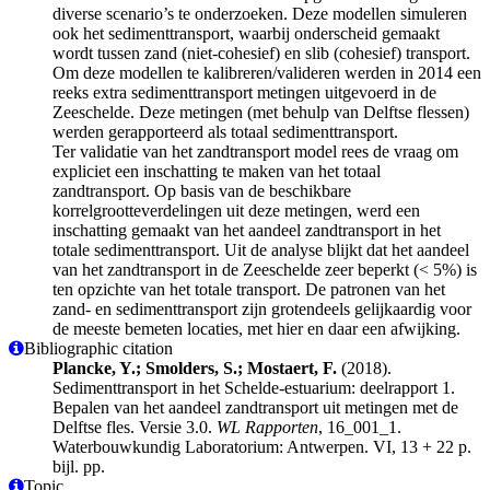
diverse scenario’s te onderzoeken. Deze modellen simuleren
ook het sedimenttransport, waarbij onderscheid gemaakt
wordt tussen zand (niet-cohesief) en slib (cohesief) transport.
Om deze modellen te kalibreren/valideren werden in 2014 een
reeks extra sedimenttransport metingen uitgevoerd in de
Zeeschelde. Deze metingen (met behulp van Delftse flessen)
werden gerapporteerd als totaal sedimenttransport.
Ter validatie van het zandtransport model rees de vraag om
expliciet een inschatting te maken van het totaal
zandtransport. Op basis van de beschikbare
korrelgrootteverdelingen uit deze metingen, werd een
inschatting gemaakt van het aandeel zandtransport in het
totale sedimenttransport. Uit de analyse blijkt dat het aandeel
van het zandtransport in de Zeeschelde zeer beperkt (< 5%) is
ten opzichte van het totale transport. De patronen van het
zand- en sedimenttransport zijn grotendeels gelijkaardig voor
de meeste bemeten locaties, met hier en daar een afwijking.
Bibliographic citation
Plancke, Y.; Smolders, S.; Mostaert, F.
(2018).
Sedimenttransport in het Schelde‐estuarium: deelrapport 1.
Bepalen van het aandeel zandtransport uit metingen met de
Delftse fles. Versie 3.0.
WL Rapporten
, 16_001_1.
Waterbouwkundig Laboratorium: Antwerpen. VI, 13 + 22 p.
bijl. pp.
Topic