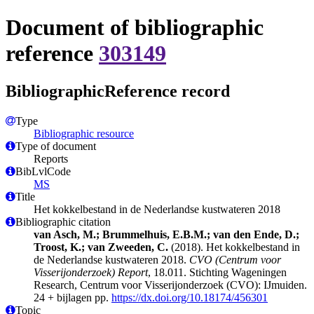
Document of bibliographic
reference
303149
BibliographicReference record
Type
Bibliographic resource
Type of document
Reports
BibLvlCode
MS
Title
Het kokkelbestand in de Nederlandse kustwateren 2018
Bibliographic citation
van Asch, M.; Brummelhuis, E.B.M.; van den Ende, D.;
Troost, K.; van Zweeden, C.
(2018). Het kokkelbestand in
de Nederlandse kustwateren 2018.
CVO (Centrum voor
Visserijonderzoek) Report
, 18.011. Stichting Wageningen
Research, Centrum voor Visserijonderzoek (CVO): IJmuiden.
24 + bijlagen pp.
https://dx.doi.org/10.18174/456301
Topic