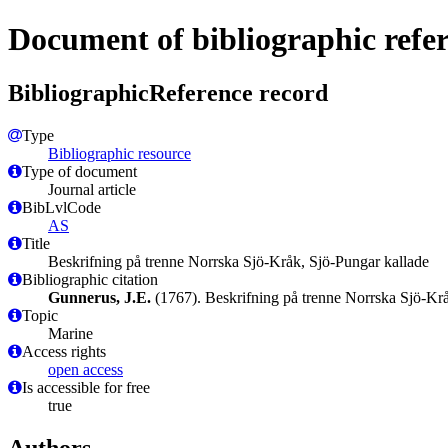
Document of bibliographic refe
BibliographicReference record
Type
Bibliographic resource
Type of document
Journal article
BibLvlCode
AS
Title
Beskrifning på trenne Norrska Sjö-Kråk, Sjö-Pungar kallade
Bibliographic citation
Gunnerus, J.E.
(1767). Beskrifning på trenne Norrska Sjö-Kr
Topic
Marine
Access rights
open access
Is accessible for free
true
Authors