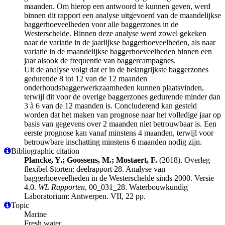
maanden. Om hierop een antwoord te kunnen geven, werd
binnen dit rapport een analyse uitgevoerd van de maandelijkse
baggerhoeveelheden voor alle baggerzones in de
Westerschelde. Binnen deze analyse werd zowel gekeken
naar de variatie in de jaarlijkse baggerhoeveelheden, als naar
variatie in de maandelijkse baggerhoeveelheden binnen een
jaar alsook de frequentie van baggercampagnes.
Uit de analyse volgt dat er in de belangrijkste baggerzones
gedurende 8 tot 12 van de 12 maanden
onderhoudsbaggerwerkzaamheden kunnen plaatsvinden,
terwijl dit voor de overige baggerzones gedurende minder dan
3 à 6 van de 12 maanden is. Concluderend kan gesteld
worden dat het maken van prognose naar het volledige jaar op
basis van gegevens over 2 maanden niet betrouwbaar is. Een
eerste prognose kan vanaf minstens 4 maanden, terwijl voor
betrouwbare inschatting minstens 6 maanden nodig zijn.
Bibliographic citation
Plancke, Y.; Goossens, M.; Mostaert, F.
(2018). Overleg
flexibel Storten: deelrapport 28. Analyse van
baggerhoeveelheden in de Westerschelde sinds 2000. Versie
4.0.
WL Rapporten
, 00_031_28. Waterbouwkundig
Laboratorium: Antwerpen. VII, 22 pp.
Topic
Marine
Fresh water