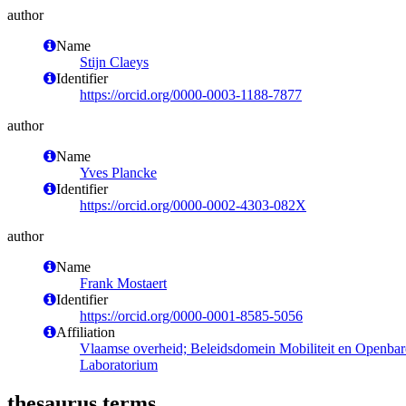
author
Name
Stijn Claeys
Identifier
https://orcid.org/0000-0003-1188-7877
author
Name
Yves Plancke
Identifier
https://orcid.org/0000-0002-4303-082X
author
Name
Frank Mostaert
Identifier
https://orcid.org/0000-0001-8585-5056
Affiliation
Vlaamse overheid; Beleidsdomein Mobiliteit en Openba
Laboratorium
thesaurus terms