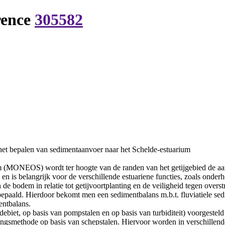
rence
305582
 het bepalen van sedimentaanvoer naar het Schelde-estuarium
um (MONEOS) wordt ter hoogte van de randen van het getijgebied de a
 en is belangrijk voor de verschillende estuariene functies, zoals ond
 de bodem in relatie tot getijvoortplanting en de veiligheid tegen overs
aald. Hierdoor bekomt men een sedimentbalans m.b.t. fluviatiele sedi
entbalans.
ebiet, op basis van pompstalen en op basis van turbiditeit) voorgeste
ingsmethode op basis van schepstalen. Hiervoor worden in verschillend