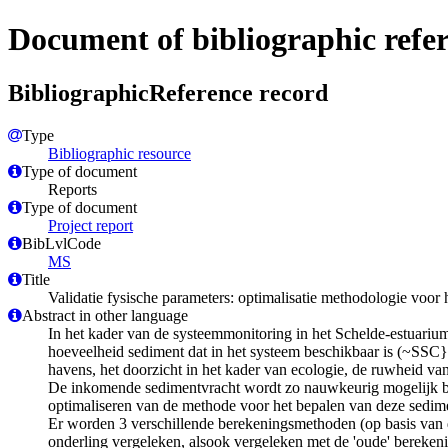
Document of bibliographic refe
BibliographicReference record
Type
Bibliographic resource
Type of document
Reports
Type of document
Project report
BibLvlCode
MS
Title
Validatie fysische parameters: optimalisatie methodologie voor
Abstract in other language
In het kader van de systeemmonitoring in het Schelde-estuari
hoeveelheid sediment dat in het systeem beschikbaar is (~SSC}
havens, het doorzicht in het kader van ecologie, de ruwheid van
De inkomende sedimentvracht wordt zo nauwkeurig mogelijk bep
optimaliseren van de methode voor het bepalen van deze sedim
Er worden 3 verschillende berekeningsmethoden (op basis van d
onderling vergeleken, alsook vergeleken met de 'oude' bereken