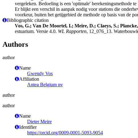
vergeleken. Bedoeling is een 'optimale' berekeningsmethode te
Er blijkt een verschil in aanpak nodig voor stations die onderhev
voorkeur, buiten het getijgebied de methode op basis van de po
Bibliographic citation
Vos, G.; Van De Moortel, I.; Meire, D.; Claeys, S.; Plancke,
estuarium. Versie 4.0.
WL Rapporten
, 12_076_13. Waterbouwku
Authors
author
Name
Gwendy Vos
Affiliation
Antea Belgium nv
author
author
Name
Dieter Meire
Identifier
https://orcid.org/0009-0001-5093-9054