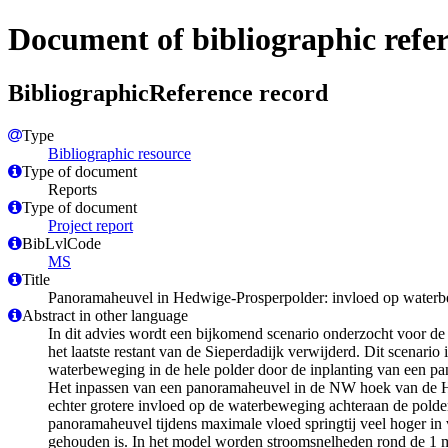
Document of bibliographic refe
BibliographicReference record
Type
Bibliographic resource
Type of document
Reports
Type of document
Project report
BibLvlCode
MS
Title
Panoramaheuvel in Hedwige-Prosperpolder: invloed op waterbe
Abstract in other language
In dit advies wordt een bijkomend scenario onderzocht voor d
het laatste restant van de Sieperdadijk verwijderd. Dit scenario
waterbeweging in de hele polder door de inplanting van een pa
Het inpassen van een panoramaheuvel in de NW hoek van de Hedw
echter grotere invloed op de waterbeweging achteraan de polde
panoramaheuvel tijdens maximale vloed springtij veel hoger in 
gehouden is. In het model worden stroomsnelheden rond de 1