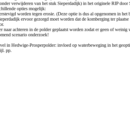
onder verwijderen van het stuk Sieperdadijk) in het originele RIP door
hillende opties mogelijk:
erstevigd worden tegen erosie. (Deze optie is dus al opgenomen in het b
Sieperdadijk ervoor gezorgd moet worden dat de komberging ter plaatse 
or.
r naar achteren in de polder geplaatst worden zodat er geen of weinig 
komend scenario onderzoek!
el in Hedwige-Prosperpolder: invloed op waterbeweging in het geoptim
l. pp.