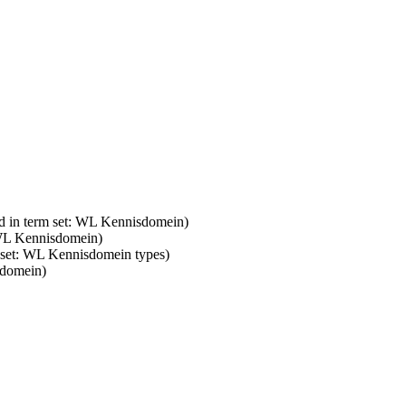
d in term set: WL Kennisdomein)
 WL Kennisdomein)
m set: WL Kennisdomein types)
sdomein)