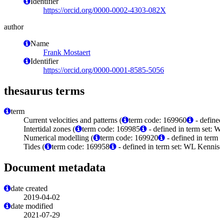
Identifier
https://orcid.org/0000-0002-4303-082X
author
Name
Frank Mostaert
Identifier
https://orcid.org/0000-0001-8585-5056
thesaurus terms
term
Current velocities and patterns (
term code: 169960
- define
Intertidal zones (
term code: 169985
- defined in term set:
Numerical modelling (
term code: 169920
- defined in ter
Tides (
term code: 169958
- defined in term set: WL Kenni
Document metadata
date created
2019-04-02
date modified
2021-07-29