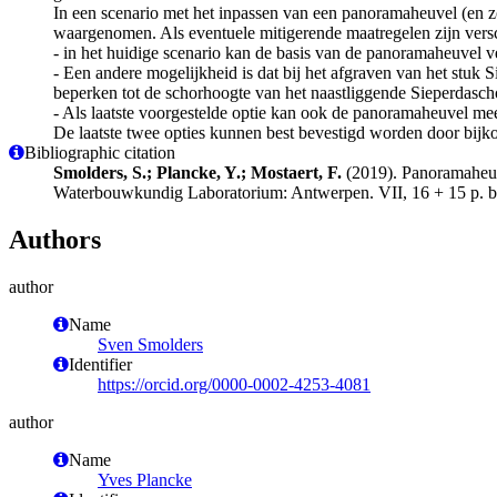
In een scenario met het inpassen van een panoramaheuvel (en z
waargenomen. Als eventuele mitigerende maatregelen zijn versc
- in het huidige scenario kan de basis van de panoramaheuvel v
- Een andere mogelijkheid is dat bij het afgraven van het stuk 
beperken tot de schorhoogte van het naastliggende Sieperdasch
- Als laatste voorgestelde optie kan ook de panoramaheuvel mee
De laatste twee opties kunnen best bevestigd worden door bij
Bibliographic citation
Smolders, S.; Plancke, Y.; Mostaert, F.
(2019). Panoramaheuv
Waterbouwkundig Laboratorium: Antwerpen. VII, 16 + 15 p. bij
Authors
author
Name
Sven Smolders
Identifier
https://orcid.org/0000-0002-4253-4081
author
Name
Yves Plancke