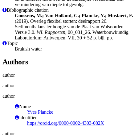
vermindering van diepte tot gevolg.
Bibliographic citation
Goossens, M.; Van Holland, G.; Plancke, Y.; Mostaert, F.
(2019). Overleg flexibel storten: deelrapport 26.
Sedimentbalans ter hoogte van de Plaat van Walsoorden.
Versie 3.0.
WL Rapporten
, 00_031_26. Waterbouwkundig
Laboratorium: Antwerpen. VII, 30 + 52 p. bijl. pp.
Topic
Brakish water
Authors
author
author
author
Name
Yves Plancke
Identifier
https://orcid.org/0000-0002-4303-082X
author