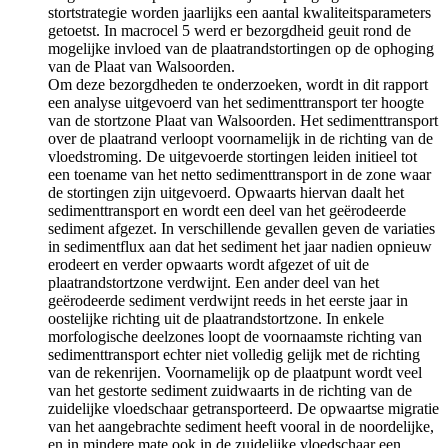
stortstrategie worden jaarlijks een aantal kwaliteitsparameters
getoetst. In macrocel 5 werd er bezorgdheid geuit rond de
mogelijke invloed van de plaatrandstortingen op de ophoging
van de Plaat van Walsoorden.
Om deze bezorgdheden te onderzoeken, wordt in dit rapport
een analyse uitgevoerd van het sedimenttransport ter hoogte
van de stortzone Plaat van Walsoorden. Het sedimenttransport
over de plaatrand verloopt voornamelijk in de richting van de
vloedstroming. De uitgevoerde stortingen leiden initieel tot
een toename van het netto sedimenttransport in de zone waar
de stortingen zijn uitgevoerd. Opwaarts hiervan daalt het
sedimenttransport en wordt een deel van het geërodeerde
sediment afgezet. In verschillende gevallen geven de variaties
in sedimentflux aan dat het sediment het jaar nadien opnieuw
erodeert en verder opwaarts wordt afgezet of uit de
plaatrandstortzone verdwijnt. Een ander deel van het
geërodeerde sediment verdwijnt reeds in het eerste jaar in
oostelijke richting uit de plaatrandstortzone. In enkele
morfologische deelzones loopt de voornaamste richting van
sedimenttransport echter niet volledig gelijk met de richting
van de rekenrijen. Voornamelijk op de plaatpunt wordt veel
van het gestorte sediment zuidwaarts in de richting van de
zuidelijke vloedschaar getransporteerd. De opwaartse migratie
van het aangebrachte sediment heeft vooral in de noordelijke,
en in mindere mate ook in de zuidelijke vloedschaar een