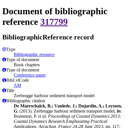
Document of bibliographic
reference
317799
BibliographicReference record
Type
Bibliographic resource
Type of document
Book chapters
Type of document
Conference paper
BibLvlCode
AM
Title
Zeebrugge harbour sediment transport model
Bibliographic citation
De Maerschalck, B.; Vanlede, J.; Dujardin, A.; Leyssen,
G.
(2013). Zeebrugge harbour sediment transport model,
in
:
Bonneton, P.
et al.
Proceedings of Coastal Dynamics 2013:
Coastal Dynamics Research Emphasizing Practical
Applications, Arcachon, France 24-28 June 2013.
pp. 117-