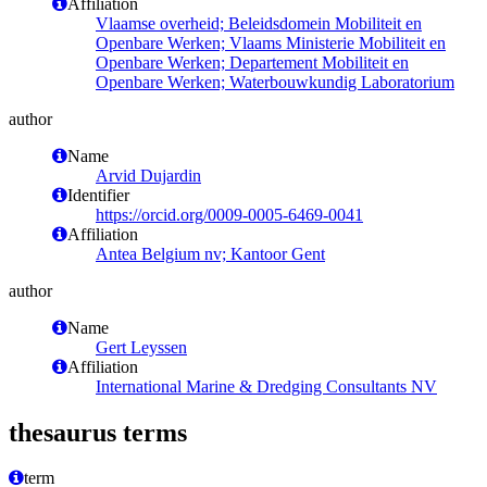
Affiliation
Vlaamse overheid; Beleidsdomein Mobiliteit en
Openbare Werken; Vlaams Ministerie Mobiliteit en
Openbare Werken; Departement Mobiliteit en
Openbare Werken; Waterbouwkundig Laboratorium
author
Name
Arvid Dujardin
Identifier
https://orcid.org/0009-0005-6469-0041
Affiliation
Antea Belgium nv; Kantoor Gent
author
Name
Gert Leyssen
Affiliation
International Marine & Dredging Consultants NV
thesaurus terms
term