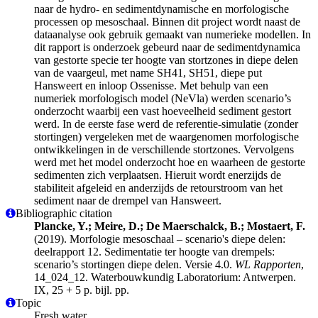
naar de hydro- en sedimentdynamische en morfologische
processen op mesoschaal. Binnen dit project wordt naast de
dataanalyse ook gebruik gemaakt van numerieke modellen. In
dit rapport is onderzoek gebeurd naar de sedimentdynamica
van gestorte specie ter hoogte van stortzones in diepe delen
van de vaargeul, met name SH41, SH51, diepe put
Hansweert en inloop Ossenisse. Met behulp van een
numeriek morfologisch model (NeVla) werden scenario’s
onderzocht waarbij een vast hoeveelheid sediment gestort
werd. In de eerste fase werd de referentie-simulatie (zonder
stortingen) vergeleken met de waargenomen morfologische
ontwikkelingen in de verschillende stortzones. Vervolgens
werd met het model onderzocht hoe en waarheen de gestorte
sedimenten zich verplaatsen. Hieruit wordt enerzijds de
stabiliteit afgeleid en anderzijds de retourstroom van het
sediment naar de drempel van Hansweert.
Bibliographic citation
Plancke, Y.; Meire, D.; De Maerschalck, B.; Mostaert, F.
(2019). Morfologie mesoschaal – scenario's diepe delen:
deelrapport 12. Sedimentatie ter hoogte van drempels:
scenario’s stortingen diepe delen. Versie 4.0.
WL Rapporten
,
14_024_12. Waterbouwkundig Laboratorium: Antwerpen.
IX, 25 + 5 p. bijl. pp.
Topic
Fresh water