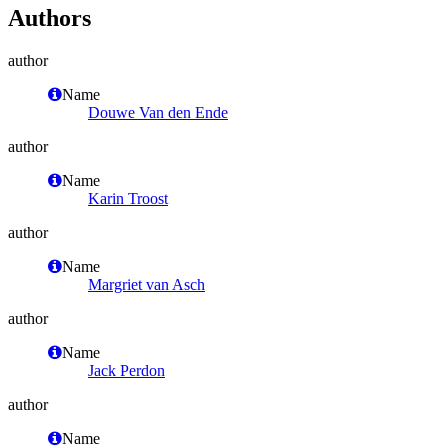
Authors
author
Name
Douwe Van den Ende
author
Name
Karin Troost
author
Name
Margriet van Asch
author
Name
Jack Perdon
author
Name