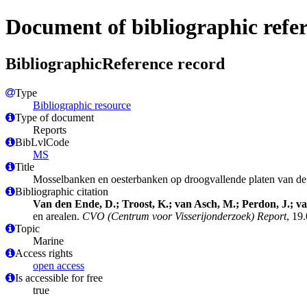
Document of bibliographic refe
BibliographicReference record
Type
Bibliographic resource
Type of document
Reports
BibLvlCode
MS
Title
Mosselbanken en oesterbanken op droogvallende platen van de 
Bibliographic citation
Van den Ende, D.; Troost, K.; van Asch, M.; Perdon, J.; 
en arealen.
CVO (Centrum voor Visserijonderzoek) Report
, 19
Topic
Marine
Access rights
open access
Is accessible for free
true