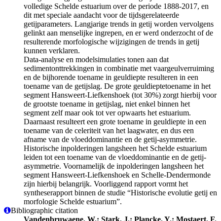
volledige Schelde estuarium over de periode 1888-2017, en
dit met speciale aandacht voor de tijdsgerelateerde
getijparameters. Langjarige trends in getij worden vervolgens
gelinkt aan menselijke ingrepen, en er werd onderzocht of de
resulterende morfologische wijzigingen de trends in getij
kunnen verklaren.
Data-analyse en modelsimulaties tonen aan dat
sedimentonttrekkingen in combinatie met vaargeulverruiming
en de bijhorende toename in geuldiepte resulteren in een
toename van de getijslag. De grote geuldieptetoename in het
segment Hansweert-Liefkenshoek (tot 30%) zorgt hierbij voor
de grootste toename in getijslag, niet enkel binnen het
segment zelf maar ook tot ver opwaarts het estuarium.
Daarnaast resulteert een grote toename in geuldiepte in een
toename van de celeriteit van het laagwater, en dus een
afname van de vloeddominantie en de getij-asymmetrie.
Historische inpolderingen langsheen het Schelde estuarium
leiden tot een toename van de vloeddominantie en de getij-
asymmetrie. Voornamelijk de inpolderingen langsheen het
segment Hansweert-Liefkenshoek en Schelle-Dendermonde
zijn hierbij belangrijk. Voorliggend rapport vormt het
syntheserapport binnen de studie “Historische evolutie getij en
morfologie Schelde estuarium”.
Bibliographic citation
Vandenbruwaene, W.; Stark, J.; Plancke, Y.; Mostaert, F.