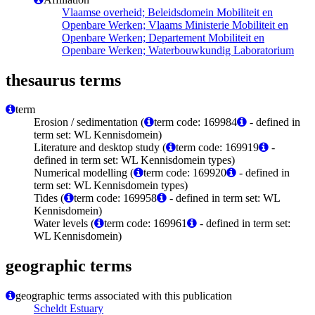
Vlaamse overheid; Beleidsdomein Mobiliteit en
Openbare Werken; Vlaams Ministerie Mobiliteit en
Openbare Werken; Departement Mobiliteit en
Openbare Werken; Waterbouwkundig Laboratorium
thesaurus terms
term
Erosion / sedimentation (
term code: 169984
- defined in
term set: WL Kennisdomein)
Literature and desktop study (
term code: 169919
-
defined in term set: WL Kennisdomein types)
Numerical modelling (
term code: 169920
- defined in
term set: WL Kennisdomein types)
Tides (
term code: 169958
- defined in term set: WL
Kennisdomein)
Water levels (
term code: 169961
- defined in term set:
WL Kennisdomein)
geographic terms
geographic terms associated with this publication
Scheldt Estuary