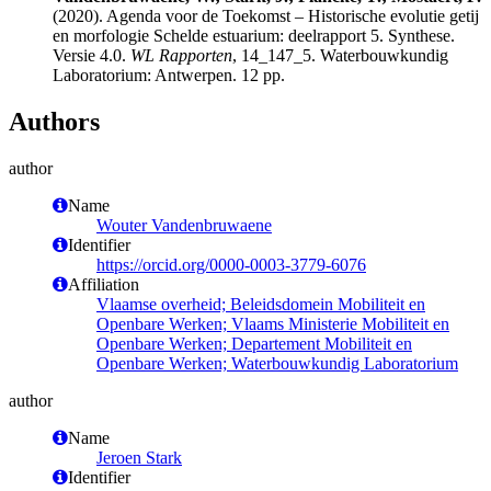
(2020). Agenda voor de Toekomst – Historische evolutie getij
en morfologie Schelde estuarium: deelrapport 5. Synthese.
Versie 4.0.
WL Rapporten
, 14_147_5. Waterbouwkundig
Laboratorium: Antwerpen. 12 pp.
Authors
author
Name
Wouter Vandenbruwaene
Identifier
https://orcid.org/0000-0003-3779-6076
Affiliation
Vlaamse overheid; Beleidsdomein Mobiliteit en
Openbare Werken; Vlaams Ministerie Mobiliteit en
Openbare Werken; Departement Mobiliteit en
Openbare Werken; Waterbouwkundig Laboratorium
author
Name
Jeroen Stark
Identifier