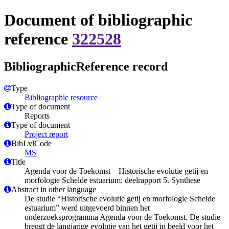
Document of bibliographic
reference
322528
BibliographicReference record
Type
Bibliographic resource
Type of document
Reports
Type of document
Project report
BibLvlCode
MS
Title
Agenda voor de Toekomst – Historische evolutie getij en
morfologie Schelde estuarium: deelrapport 5. Synthese
Abstract in other language
De studie “Historische evolutie getij en morfologie Schelde
estuarium” werd uitgevoerd binnen het
onderzoeksprogramma Agenda voor de Toekomst. De studie
brengt de langjarige evolutie van het getij in beeld voor het