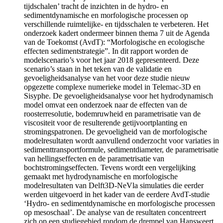
tijdschalen’ tracht de inzichten in de hydro- en
sedimentdynamische en morfologische processen op
verschillende ruimtelijke- en tijdsschalen te verbeteren. Het
onderzoek kadert ondermeer binnen thema 7 uit de Agenda
van de Toekomst (AvdT): “Morfologische en ecologische
effecten sedimentstrategie”. In dit rapport worden de
modelscenario’s voor het jaar 2018 gepresenteerd. Deze
scenario’s staan in het teken van de validatie en
gevoeligheidsanalyse van het voor deze studie nieuw
opgezette complexe numerieke model in Telemac-3D en
Sisyphe. De gevoeligheidsanalyse voor het hydrodynamisch
model omvat een onderzoek naar de effecten van de
roosterresolutie, bodemruwheid en parametrisatie van de
viscositeit voor de resulterende getijvoortplanting en
stromingspatronen. De gevoeligheid van de morfologische
modelresultaten wordt aanvullend onderzocht voor variaties in
sedimenttransportformule, sedimentdiameter, de parametrisatie
van hellingseffecten en de parametrisatie van
bochtstromingseffecten. Tevens wordt een vergelijking
gemaakt met hydrodynamische en morfologische
modelresultaten van Delft3D-NeVla simulaties die eerder
werden uitgevoerd in het kader van de eerdere AvdT-studie
‘Hydro- en sedimentdynamische en morfologische processen
op mesoschaal’. De analyse van de resultaten concentreert
zich op een studiegebied rondom de drempel van Hansweert,