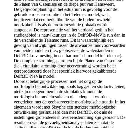
de Platen van Ossenisse en de diepe put van Hansweert.
De getijvoortplanting in het estuarium is gevoelig voor de
gebruikte roosterresolutie in het Telemac model, wat
impliceert dat een herkalibratie van de bodemruwheid
noodzakelijk is als de roosterresolutie (lokaal) wordt
aangepast. De representatie van het verticaal getij in het
studiegebied is nauwkeuriger in de Delft3D-NeVla run dan in
de verschillende Telemac runs. Dit is waarschijnlijk een
gevolg van afwijkingen tussen de afwaartse randvoorwaarden
van beide modellen (i.e., geobserveerde waterstanden in
Delft3D t.o.v. nesting in een harmonisch model in Telemac).
De complexe stromingspatronen bij de Platen van Ossenisse
(i.e., circulaire stroming door neervorming) worden beter
gereproduceerd door het specifiek hiervoor gekalibreerde
Delft3D-NeVla model.
Doordat belangrijke processen met het oog op de
morfologische ontwikkeling, zoals bagger- en stortactiviteiten,
niet zijn meegenomen in de simulaties kunnen de
morfologische modelresultaten niet adequaat worden
vergeleken met de geobserveerde morfologische trends. In het
algemeen wordt met Sisyphe een sterkere morfologische
ontwikkeling gesimuleerd dan met Delft3D, ook als de
instellingen grotendeels in overeenstemming zijn gebracht. De
resultaten van de gevoeligheidsanalyse laten zien dat de
sedimentdiameter (d50) en de lokale bodemruwheid het