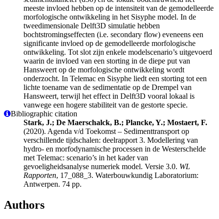
meeste invloed hebben op de intensiteit van de gemodelleerde
morfologische ontwikkeling in het Sisyphe model. In de
tweedimensionale Delft3D simulatie hebben
bochtstromingseffecten (i.e. secondary flow) eveneens een
significante invloed op de gemodelleerde morfologische
ontwikkeling. Tot slot zijn enkele modelscenario’s uitgevoerd
waarin de invloed van een storting in de diepe put van
Hansweert op de morfologische ontwikkeling wordt
onderzocht. In Telemac en Sisyphe liedt een storting tot een
lichte toename van de sedimentatie op de Drempel van
Hansweert, terwijl het effect in Delft3D vooral lokaal is
vanwege een hogere stabiliteit van de gestorte specie.
Bibliographic citation
Stark, J.; De Maerschalck, B.; Plancke, Y.; Mostaert, F.
(2020). Agenda v/d Toekomst – Sedimenttransport op
verschillende tijdschalen: deelrapport 3. Modellering van
hydro- en morfodynamische processen in de Westerschelde
met Telemac: scenario’s in het kader van
gevoeligheidsanalyse numeriek model. Versie 3.0.
WL
Rapporten
, 17_088_3. Waterbouwkundig Laboratorium:
Antwerpen. 74 pp.
Authors