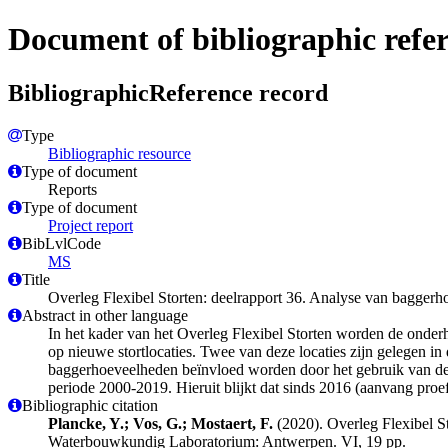
Document of bibliographic refe
BibliographicReference record
Type
Bibliographic resource
Type of document
Reports
Type of document
Project report
BibLvlCode
MS
Title
Overleg Flexibel Storten: deelrapport 36. Analyse van bagger
Abstract in other language
In het kader van het Overleg Flexibel Storten worden de onde
op nieuwe stortlocaties. Twee van deze locaties zijn gelegen in 
baggerhoeveelheden beïnvloed worden door het gebruik van deze
periode 2000-2019. Hieruit blijkt dat sinds 2016 (aanvang proef
Bibliographic citation
Plancke, Y.; Vos, G.; Mostaert, F.
(2020). Overleg Flexibel S
Waterbouwkundig Laboratorium: Antwerpen. VI, 19 pp.