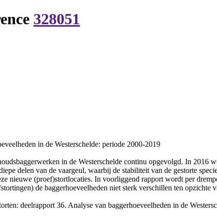
rence
328051
hoeveelheden in de Westerschelde: periode 2000-2019
rhoudsbaggerwerken in de Westerschelde continu opgevolgd. In 2016 w
diepe delen van de vaargeul, waarbij de stabiliteit van de gestorte spec
 nieuwe (proef)stortlocaties. In voorliggend rapport wordt per drempe
stortingen) de baggerhoeveelheden niet sterk verschillen ten opzichte v
torten: deelrapport 36. Analyse van baggerhoeveelheden in de Westersc