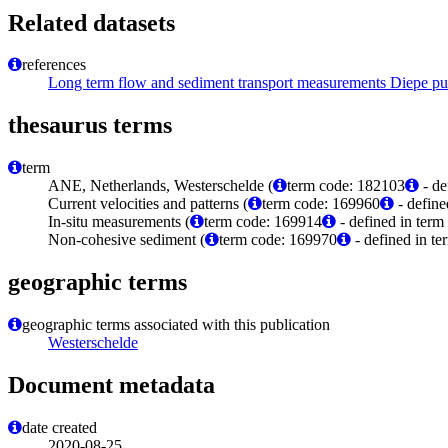
Related datasets
references
Long term flow and sediment transport measurements Diepe p
thesaurus terms
term
ANE, Netherlands, Westerschelde (
term code: 182103
- de
Current velocities and patterns (
term code: 169960
- define
In-situ measurements (
term code: 169914
- defined in ter
Non-cohesive sediment (
term code: 169970
- defined in t
geographic terms
geographic terms associated with this publication
Westerschelde
Document metadata
date created
2020-08-25