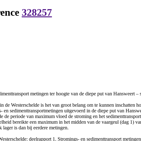
rence
328257
dimenttransport metingen ter hoogte van de diepe put van Hansweert – s
 in de Westerschelde is het van groot belang om te kunnen inschatten h
en sedimenttransportmetingen uitgevoerd in de diepe put van Hansweer
e de periode van maximum vloed de stroming en het sedimenttransport 
elheid bereikte een maximum in het midden van de vaargeul (dag 1) van
 lager is dan bij eerdere metingen.
esterschelde: deelrapport 1. Stromings- en sedimenttransport metingen 