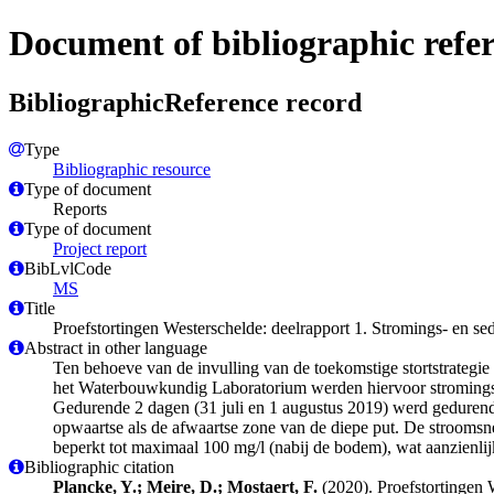
Document of bibliographic refe
BibliographicReference record
Type
Bibliographic resource
Type of document
Reports
Type of document
Project report
BibLvlCode
MS
Title
Proefstortingen Westerschelde: deelrapport 1. Stromings- en se
Abstract in other language
Ten behoeve van de invulling van de toekomstige stortstrategie
het Waterbouwkundig Laboratorium werden hiervoor stromings- 
Gedurende 2 dagen (31 juli en 1 augustus 2019) werd gedurend
opwaartse als de afwaartse zone van de diepe put. De stroomsn
beperkt tot maximaal 100 mg/l (nabij de bodem), wat aanzienlijk
Bibliographic citation
Plancke, Y.; Meire, D.; Mostaert, F.
(2020). Proefstortingen W