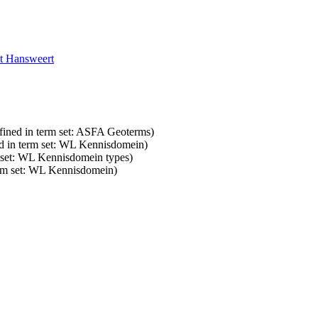
ut Hansweert
fined in term set: ASFA Geoterms)
d in term set: WL Kennisdomein)
m set: WL Kennisdomein types)
erm set: WL Kennisdomein)