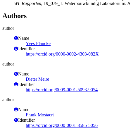
WL Rapporten
, 19_079_1. Waterbouwkundig Laboratorium: Antw
Authors
author
Name
Yves Plancke
Identifier
https://orcid.org/0000-0002-4303-082X
author
Name
Dieter Meire
Identifier
https://orcid.org/0009-0001-5093-9054
author
Name
Frank Mostaert
Identifier
https://orcid.org/0000-0001-8585-5056