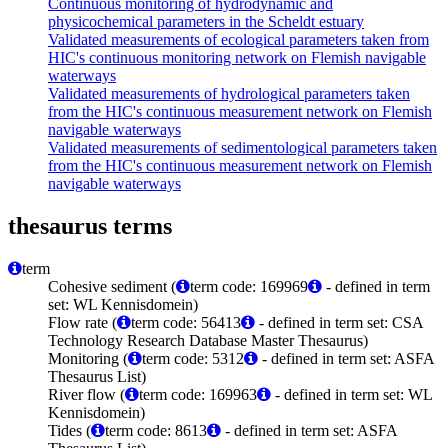
Continuous monitoring of hydrodynamic and
physicochemical parameters in the Scheldt estuary
Validated measurements of ecological parameters taken from
HIC's continuous monitoring network on Flemish navigable
waterways
Validated measurements of hydrological parameters taken
from the HIC's continuous measurement network on Flemish
navigable waterways
Validated measurements of sedimentological parameters taken
from the HIC's continuous measurement network on Flemish
navigable waterways
thesaurus terms
term
Cohesive sediment (
term code: 169969
- defined in term
set: WL Kennisdomein)
Flow rate (
term code: 56413
- defined in term set: CSA
Technology Research Database Master Thesaurus)
Monitoring (
term code: 5312
- defined in term set: ASFA
Thesaurus List)
River flow (
term code: 169963
- defined in term set: WL
Kennisdomein)
Tides (
term code: 8613
- defined in term set: ASFA