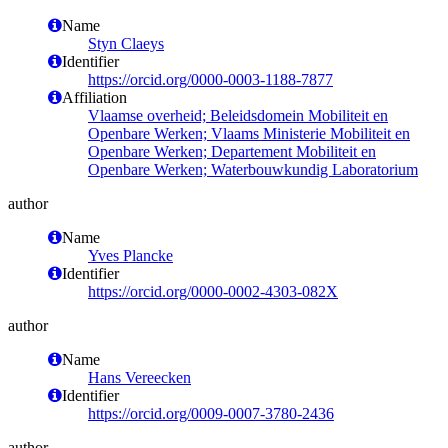
Name
Styn Claeys
Identifier
https://orcid.org/0000-0003-1188-7877
Affiliation
Vlaamse overheid; Beleidsdomein Mobiliteit en
Openbare Werken; Vlaams Ministerie Mobiliteit en
Openbare Werken; Departement Mobiliteit en
Openbare Werken; Waterbouwkundig Laboratorium
author
Name
Yves Plancke
Identifier
https://orcid.org/0000-0002-4303-082X
author
Name
Hans Vereecken
Identifier
https://orcid.org/0009-0007-3780-2436
author