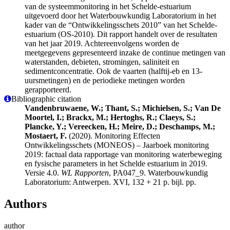
van de systeemmonitoring in het Schelde-estuarium
uitgevoerd door het Waterbouwkundig Laboratorium in het
kader van de “Ontwikkelingsschets 2010” van het Schelde-
estuarium (OS-2010). Dit rapport handelt over de resultaten
van het jaar 2019. Achtereenvolgens worden de
meetgegevens gepresenteerd inzake de continue metingen van
waterstanden, debieten, stromingen, saliniteit en
sedimentconcentratie. Ook de vaarten (halftij-eb en 13-
uursmetingen) en de periodieke metingen worden
gerapporteerd.
Bibliographic citation
Vandenbruwaene, W.; Thant, S.; Michielsen, S.; Van De
Moortel, I.; Brackx, M.; Hertoghs, R.; Claeys, S.;
Plancke, Y.; Vereecken, H.; Meire, D.; Deschamps, M.;
Mostaert, F.
(2020). Monitoring Effecten
Ontwikkelingsschets (MONEOS) – Jaarboek monitoring
2019: factual data rapportage van monitoring waterbeweging
en fysische parameters in het Schelde estuarium in 2019.
Versie 4.0.
WL Rapporten
, PA047_9. Waterbouwkundig
Laboratorium: Antwerpen. XVI, 132 + 21 p. bijl. pp.
Authors
author