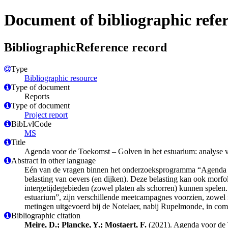
Document of bibliographic refe
BibliographicReference record
Type
Bibliographic resource
Type of document
Reports
Type of document
Project report
BibLvlCode
MS
Title
Agenda voor de Toekomst – Golven in het estuarium: analyse 
Abstract in other language
Eén van de vragen binnen het onderzoeksprogramma “Agenda vo
belasting van oevers (en dijken). Deze belasting kan ook morfo
intergetijdegebieden (zowel platen als schorren) kunnen spele
estuarium”, zijn verschillende meetcampagnes voorzien, zowel in
metingen uitgevoerd bij de Notelaer, nabij Rupelmonde, in com
Bibliographic citation
Meire, D.; Plancke, Y.; Mostaert, F.
(2021). Agenda voor de T