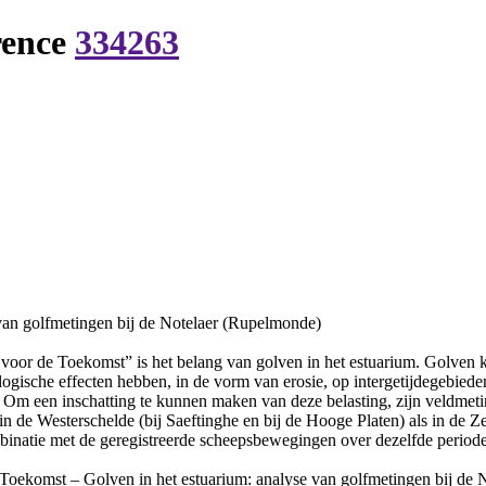
rence
334263
van golfmetingen bij de Notelaer (Rupelmonde)
or de Toekomst” is het belang van golven in het estuarium. Golven k
logische effecten hebben, in de vorm van erosie, op intergetijdegebiede
n. Om een inschatting te kunnen maken van deze belasting, zijn veldmet
 de Westerschelde (bij Saeftinghe en bij de Hooge Platen) als in de Zee
binatie met de geregistreerde scheepsbewegingen over dezelfde periode
oekomst – Golven in het estuarium: analyse van golfmetingen bij de 