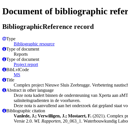
Document of bibliographic refe
BibliographicReference record
Type
Bibliographic resource
Type of document
Reports
Type of document
Project report
BibLvlCode
MS
Title
Complex project Nieuwe Sluis Zeebrugge. Verbetering nautische
Abstract in other language
Deze nota kadert binnen de ondersteuning van Xperta aan aMT 
saliniteitsgradienten in de voorhaven.
Deze nota is aanvullend aan het onderzoek dat gepland staat vo
Bibliographic citation
Vanlede, J.; Verwilligen, J.; Mostaert, F.
(2021). Complex pro
Versie 2.0.
WL Rapporten
, 20_063_1. Waterbouwkundig Labor