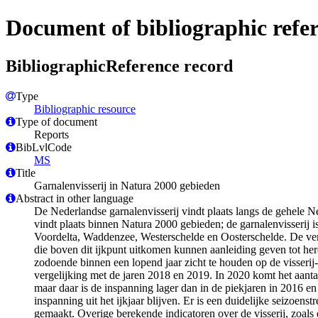
Document of bibliographic refe
BibliographicReference record
Type
Bibliographic resource
Type of document
Reports
BibLvlCode
MS
Title
Garnalenvisserij in Natura 2000 gebieden
Abstract in other language
De Nederlandse garnalenvisserij vindt plaats langs de gehele N
vindt plaats binnen Natura 2000 gebieden; de garnalenvisserij
Voordelta, Waddenzee, Westerschelde en Oosterschelde. De vergun
die boven dit ijkpunt uitkomen kunnen aanleiding geven tot h
zodoende binnen een lopend jaar zicht te houden op de visserij-i
vergelijking met de jaren 2018 en 2019. In 2020 komt het aantal
maar daar is de inspanning lager dan in de piekjaren in 2016 e
inspanning uit het ijkjaar blijven. Er is een duidelijke seizo
gemaakt. Overige berekende indicatoren over de visserij, zoa