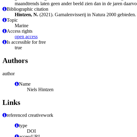
maandtrends laten geen ander beeld zien dan in de jaren daarv
Bibliographic citation
Hintzen, N.
(2021). Garnalenvisserij in Natura 2000 gebieden
Topic
Marine
Access rights
open access
Is accessible for free
true
Authors
author
Name
Niels Hintzen
Links
referenced creativework
type
DOI
accessURL