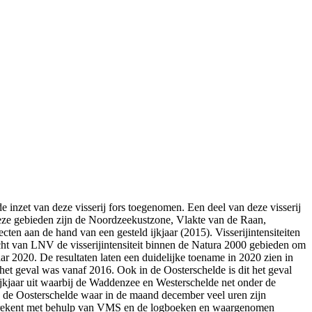
 inzet van deze visserij fors toegenomen. Een deel van deze visserij
Deze gebieden zijn de Noordzeekustzone, Vlakte van de Raan,
ten aan de hand van een gesteld ijkjaar (2015). Visserijintensiteiten
ht van LNV de visserijintensiteit binnen de Natura 2000 gebieden om
jaar 2020. De resultaten laten een duidelijke toename in 2020 zien in
 het geval was vanaf 2016. Ook in de Oosterschelde is dit het geval
ijkjaar uit waarbij de Waddenzee en Westerschelde net onder de
an de Oosterschelde waar in de maand december veel uren zijn
n berekent met behulp van VMS en de logboeken en waargenomen