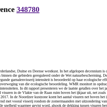
rence
348780
ederlandse, Duitse en Deense westkust. In het afgelopen decennium is de
 is binnen die gebieden gereguleerd onder de Wet natuurbescherming. 
de garnalenvisserij intensiteit is beoordeeld op haar ecologische effec
eroverweging van die ecologische beoordeling. WMR monitort in opdrac
ntensiteiten. In dit rapport presenteren we de laatste getallen over het 
 visuren in de Vlakte van de Raan ruim boven het ijkjaar uit, net zoals
n 2017. In de Noordzee kustzone komt het aantal visuren net boven het 
enstrend met vooral visserij rondom de zomermaanden met uitzondering v
ls de snelheid waarmee gevist word, alsook de dekking tussen visure