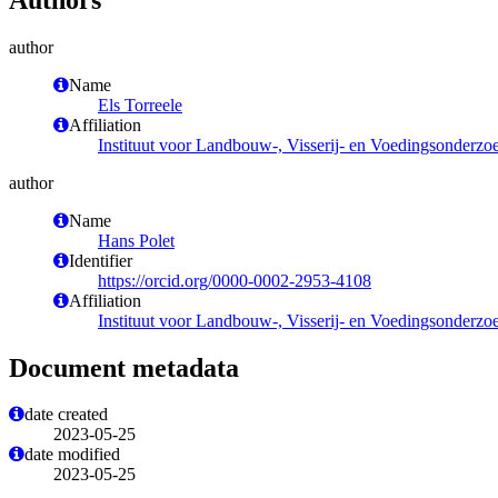
author
Name
Els Torreele
Affiliation
Instituut voor Landbouw-, Visserij- en Voedingsonderzo
author
Name
Hans Polet
Identifier
https://orcid.org/0000-0002-2953-4108
Affiliation
Instituut voor Landbouw-, Visserij- en Voedingsonderzo
Document metadata
date created
2023-05-25
date modified
2023-05-25