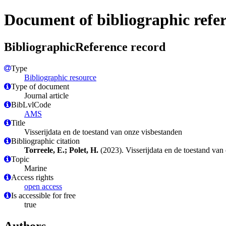
Document of bibliographic refe
BibliographicReference record
Type
Bibliographic resource
Type of document
Journal article
BibLvlCode
AMS
Title
Visserijdata en de toestand van onze visbestanden
Bibliographic citation
Torreele, E.; Polet, H.
(2023). Visserijdata en de toestand van
Topic
Marine
Access rights
open access
Is accessible for free
true
Authors