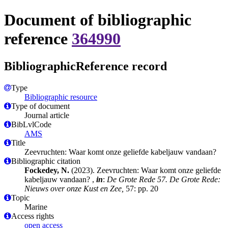
Document of bibliographic
reference
364990
BibliographicReference record
Type
Bibliographic resource
Type of document
Journal article
BibLvlCode
AMS
Title
Zeevruchten: Waar komt onze geliefde kabeljauw vandaan?
Bibliographic citation
Fockedey, N.
(2023). Zeevruchten: Waar komt onze geliefde
kabeljauw vandaan? ,
in
:
De Grote Rede 57. De Grote Rede:
Nieuws over onze Kust en Zee,
57: pp. 20
Topic
Marine
Access rights
open access