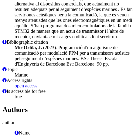
alternativa al dispositius comercials, que actualment no
resulten adequats per al seguiment d’espècies marines . Es fan
servir ones acústiques per a la comunicació, ja que es veuen
menys atenuades que les ones electromagnètiques en un medi
aquàtic. S’han programat dos microcontroladors de la família
STM32 de manera que un actuï de transmissor i l’altre de
receptor, enviant-se missatges codificats fent servir un.
Bibliographic citation
Mir Orfila, J.
(2023). Programació d'un algorisme de
comunicació per modulació PPM per a transmissors acústics
pel seguiment d’espècies marines. BSc Thesis. Escola
d'Enginyeria de Barcelona Est: Barcelona. 90 pp.
Topic
Marine
Access rights
open access
Is accessible for free
true
Authors
author
Name