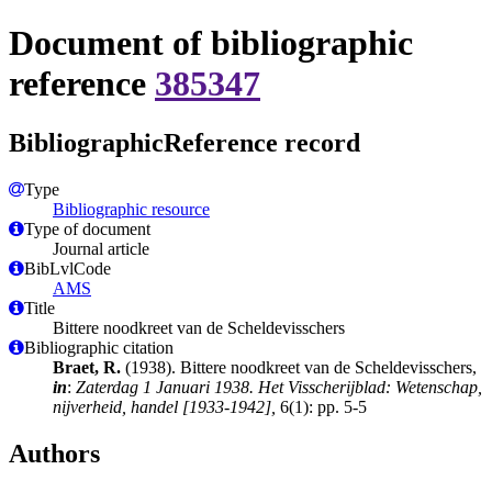
Document of bibliographic
reference
385347
BibliographicReference record
Type
Bibliographic resource
Type of document
Journal article
BibLvlCode
AMS
Title
Bittere noodkreet van de Scheldevisschers
Bibliographic citation
Braet, R.
(1938). Bittere noodkreet van de Scheldevisschers,
in
:
Zaterdag 1 Januari 1938. Het Visscherijblad: Wetenschap,
nijverheid, handel [1933-1942],
6(1): pp. 5-5
Authors