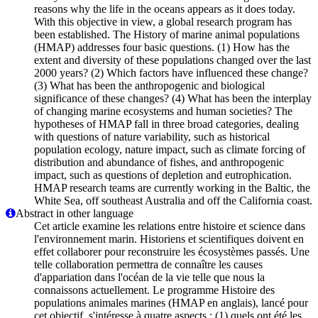
reasons why the life in the oceans appears as it does today.
With this objective in view, a global research program has
been established. The History of marine animal populations
(HMAP) addresses four basic questions. (1) How has the
extent and diversity of these populations changed over the last
2000 years? (2) Which factors have influenced these change?
(3) What has been the anthropogenic and biological
significance of these changes? (4) What has been the interplay
of changing marine ecosystems and human societies? The
hypotheses of HMAP fall in three broad categories, dealing
with questions of nature variability, such as historical
population ecology, nature impact, such as climate forcing of
distribution and abundance of fishes, and anthropogenic
impact, such as questions of depletion and eutrophication.
HMAP research teams are currently working in the Baltic, the
White Sea, off southeast Australia and off the California coast.
Abstract in other language
Cet article examine les relations entre histoire et science dans
l'environnement marin. Historiens et scientifiques doivent en
effet collaborer pour reconstruire les écosystèmes passés. Une
telle collaboration permettra de connaître les causes
d'appariation dans l'océan de la vie telle que nous la
connaissons actuellement. Le programme Histoire des
populations animales marines (HMAP en anglais), lancé pour
cet objectif, s'intéresse à quatre aspects : (1) quels ont été les