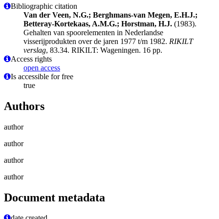
Bibliographic citation
Van der Veen, N.G.; Berghmans-van Megen, E.H.J.;
Betteray-Kortekaas, A.M.G.; Horstman, H.J.
(1983).
Gehalten van spoorelementen in Nederlandse
visserijprodukten over de jaren 1977 t/m 1982.
RIKILT
verslag
, 83.34. RIKILT: Wageningen. 16 pp.
Access rights
open access
Is accessible for free
true
Authors
author
author
author
author
Document metadata
date created