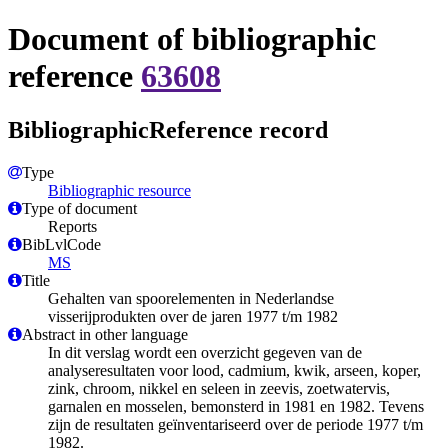
Document of bibliographic
reference
63608
BibliographicReference record
Type
Bibliographic resource
Type of document
Reports
BibLvlCode
MS
Title
Gehalten van spoorelementen in Nederlandse
visserijprodukten over de jaren 1977 t/m 1982
Abstract in other language
In dit verslag wordt een overzicht gegeven van de
analyseresultaten voor lood, cadmium, kwik, arseen, koper,
zink, chroom, nikkel en seleen in zeevis, zoetwatervis,
garnalen en mosselen, bemonsterd in 1981 en 1982. Tevens
zijn de resultaten geïnventariseerd over de periode 1977 t/m
1982.