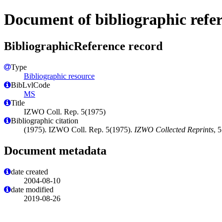
Document of bibliographic refe
BibliographicReference record
Type
Bibliographic resource
BibLvlCode
MS
Title
IZWO Coll. Rep. 5(1975)
Bibliographic citation
(1975). IZWO Coll. Rep. 5(1975).
IZWO Collected Reprints
, 
Document metadata
date created
2004-08-10
date modified
2019-08-26