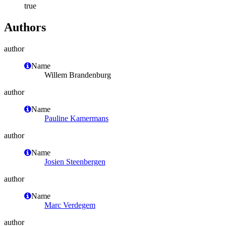
true
Authors
author
Name
Willem Brandenburg
author
Name
Pauline Kamermans
author
Name
Josien Steenbergen
author
Name
Marc Verdegem
author