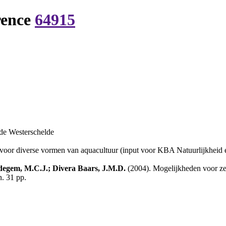
rence
64915
 de Westerschelde
voor diverse vormen van aquacultuur (input voor KBA Natuurlijkheid en
degem, M.C.J.; Divera Baars, J.M.D.
(2004). Mogelijkheden voor zee
. 31 pp.