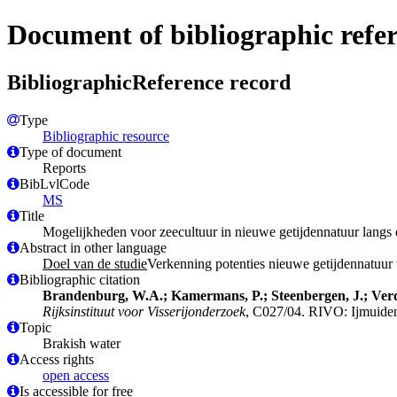
Document of bibliographic refe
BibliographicReference record
Type
Bibliographic resource
Type of document
Reports
BibLvlCode
MS
Title
Mogelijkheden voor zeecultuur in nieuwe getijdennatuur langs
Abstract in other language
Doel van de studie
Verkenning potenties nieuwe getijdennatuur 
Bibliographic citation
Brandenburg, W.A.; Kamermans, P.; Steenbergen, J.; Ver
Rijksinstituut voor Visserijonderzoek
, C027/04. RIVO: Ijmuiden
Topic
Brakish water
Access rights
open access
Is accessible for free