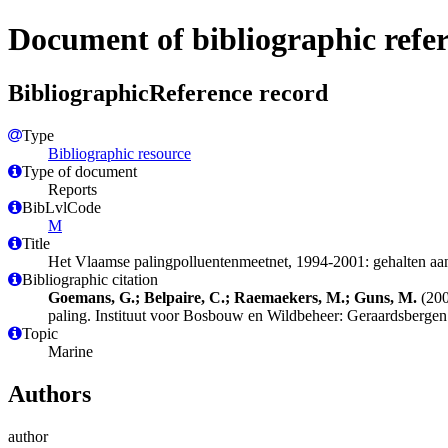
Document of bibliographic refe
BibliographicReference record
Type
Bibliographic resource
Type of document
Reports
BibLvlCode
M
Title
Het Vlaamse palingpolluentenmeetnet, 1994-2001: gehalten aan
Bibliographic citation
Goemans, G.; Belpaire, C.; Raemaekers, M.; Guns, M.
(200
paling. Instituut voor Bosbouw en Wildbeheer: Geraardsbergen.
Topic
Marine
Authors
author