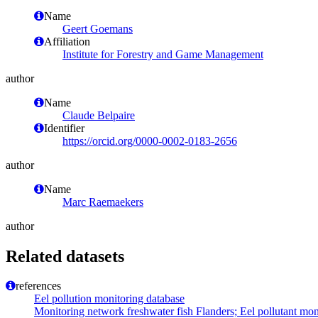
Name
Geert Goemans
Affiliation
Institute for Forestry and Game Management
author
Name
Claude Belpaire
Identifier
https://orcid.org/0000-0002-0183-2656
author
Name
Marc Raemaekers
author
Related datasets
references
Eel pollution monitoring database
Monitoring network freshwater fish Flanders; Eel pollutant mo