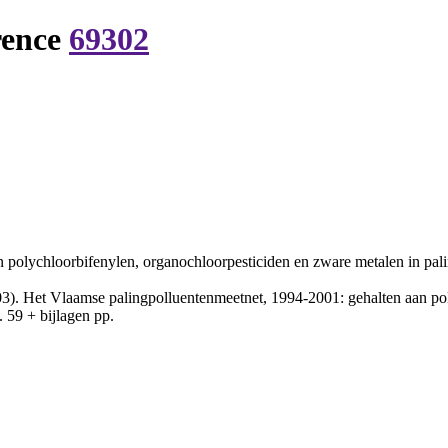
rence
69302
 polychloorbifenylen, organochloorpesticiden en zware metalen in pal
3). Het Vlaamse palingpolluentenmeetnet, 1994-2001: gehalten aan pol
 59 + bijlagen pp.