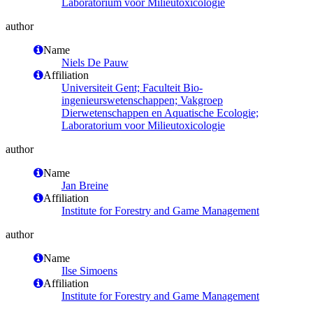
Laboratorium voor Milieutoxicologie
author
Name
Niels De Pauw
Affiliation
Universiteit Gent; Faculteit Bio-
ingenieurswetenschappen; Vakgroep
Dierwetenschappen en Aquatische Ecologie;
Laboratorium voor Milieutoxicologie
author
Name
Jan Breine
Affiliation
Institute for Forestry and Game Management
author
Name
Ilse Simoens
Affiliation
Institute for Forestry and Game Management