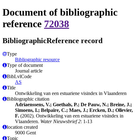
Document of bibliographic
reference
72038
BibliographicReference record
Type
Bibliographic resource
Type of document
Journal article
BibLvlCode
AS
Title
Ontwikkeling van een estuariene visindex in Vlaanderen
Bibliographic citation
Adriaenssens, V.; Goethals, P.; De Pauw, N.; Breine, J.;
Simoens, I.; Belpaire, C.; Maes, J.; Ercken, D.; Ollevier,
F.
(2002). Ontwikkeling van een estuariene visindex in
Vlaanderen.
Water Nieuwsbrief 2
: 1-13
location created
9000 Gent
Topic