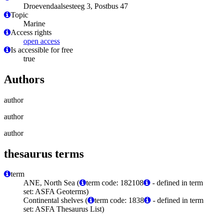
Droevendaalsesteeg 3, Postbus 47
Topic
Marine
Access rights
open access
Is accessible for free
true
Authors
author
author
author
thesaurus terms
term
ANE, North Sea (
term code: 182108
- defined in term
set: ASFA Geoterms)
Continental shelves (
term code: 1838
- defined in term
set: ASFA Thesaurus List)