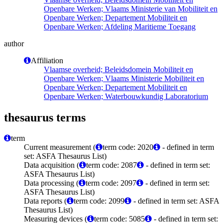
Openbare Werken; Vlaams Ministerie van Mobiliteit en
Openbare Werken; Departement Mobiliteit en
Openbare Werken; Afdeling Maritieme Toegang
author
Affiliation
Vlaamse overheid; Beleidsdomein Mobiliteit en
Openbare Werken; Vlaams Ministerie Mobiliteit en
Openbare Werken; Departement Mobiliteit en
Openbare Werken; Waterbouwkundig Laboratorium
thesaurus terms
term
Current measurement (
term code: 2020
- defined in term
set: ASFA Thesaurus List)
Data acquisition (
term code: 2087
- defined in term set:
ASFA Thesaurus List)
Data processing (
term code: 2097
- defined in term set:
ASFA Thesaurus List)
Data reports (
term code: 2099
- defined in term set: ASFA
Thesaurus List)
Measuring devices (
term code: 5085
- defined in term set: