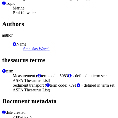
Topic
Marine
Brakish water
Authors
author
Name
Stanislas Wartel
thesaurus terms
term
Measurement (
term code: 5083
- defined in term set:
ASFA Thesaurus List)
Sediment transport (
term code: 7391
- defined in term set:
ASFA Thesaurus List)
Document metadata
date created
2005-07-15