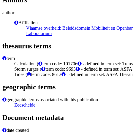
author
Affiliation
Vlaamse overheid; Beleidsdomein Mobiliteit en Openba
Laboratorium
thesaurus terms
term
Calculation (
term code: 101706
- defined in term set: Tran
Storm surges (
term code: 9693
- defined in term set: ASFA
Tides (
term code: 8613
- defined in term set: ASFA Thesaur
geographic terms
geographic terms associated with this publication
Zeeschelde
Document metadata
date created