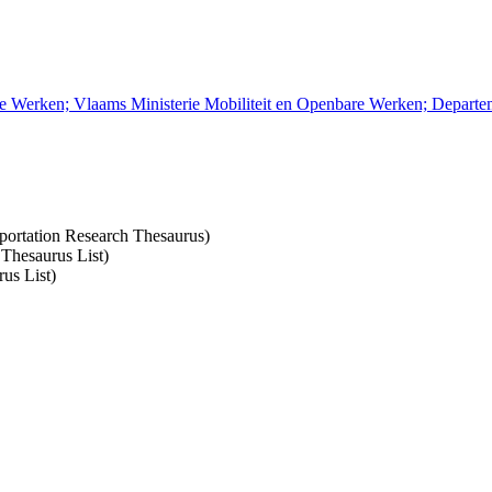
re Werken; Vlaams Ministerie Mobiliteit en Openbare Werken; Depart
sportation Research Thesaurus)
 Thesaurus List)
us List)