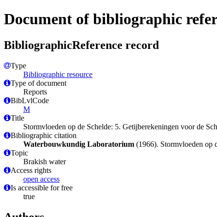
Document of bibliographic refe
BibliographicReference record
Type
Bibliographic resource
Type of document
Reports
BibLvlCode
M
Title
Stormvloeden op de Schelde: 5. Getijberekeningen voor de Sc
Bibliographic citation
Waterbouwkundig Laboratorium
(1966). Stormvloeden op de
Topic
Brakish water
Access rights
open access
Is accessible for free
true
Authors