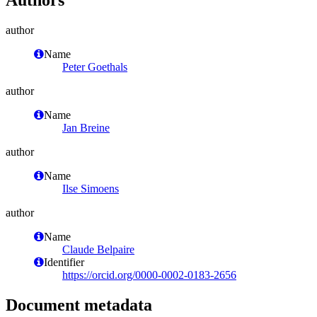
author
Name
Peter Goethals
author
Name
Jan Breine
author
Name
Ilse Simoens
author
Name
Claude Belpaire
Identifier
https://orcid.org/0000-0002-0183-2656
Document metadata