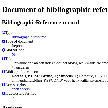
Document of bibliographic refe
BibliographicReference record
Type
Bibliographic resource
Type of document
Reports
BibLvlCode
M
Title
Ontwikkelen van een index voor het biologisch kwaliteitseleme
Vlaanderen
Bibliographic citation
Goethals, P.L.M.; Breine, J.; Simoens, I.; Belpaire, C.
(2006)
ontwerphandleiding 'REFCOND' voor het kwaliteitselement vis
Access rights
open access
Is accessible for free
true
Authors