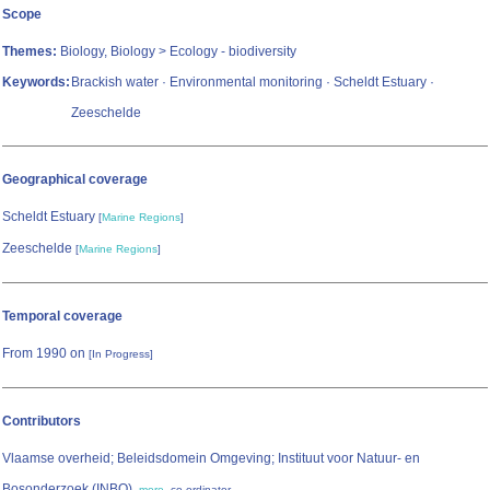
Scope
Themes:
Biology, Biology > Ecology - biodiversity
Keywords:
Brackish water · Environmental monitoring · Scheldt Estuary ·
Zeeschelde
Geographical coverage
Scheldt Estuary
[
Marine Regions
]
Zeeschelde
[
Marine Regions
]
Temporal coverage
From 1990 on
[In Progress]
Contributors
Vlaamse overheid; Beleidsdomein Omgeving; Instituut voor Natuur- en
Bosonderzoek (INBO)
,
,
more
co-ordinator