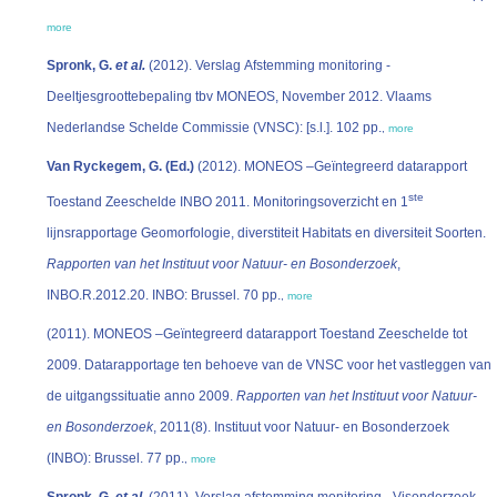
more
Spronk, G.
et al.
(2012). Verslag Afstemming monitoring -
Deeltjesgroottebepaling tbv MONEOS, November 2012. Vlaams
Nederlandse Schelde Commissie (VNSC): [s.l.]. 102 pp.
,
more
Van Ryckegem, G. (Ed.)
(2012). MONEOS –Geïntegreerd datarapport
ste
Toestand Zeeschelde INBO 2011. Monitoringsoverzicht en 1
lijnsrapportage Geomorfologie, diverstiteit Habitats en diversiteit Soorten.
Rapporten van het Instituut voor Natuur- en Bosonderzoek
,
INBO.R.2012.20. INBO: Brussel. 70 pp.
,
more
(2011). MONEOS –Geïntegreerd datarapport Toestand Zeeschelde tot
2009. Datarapportage ten behoeve van de VNSC voor het vastleggen van
de uitgangssituatie anno 2009.
Rapporten van het Instituut voor Natuur-
en Bosonderzoek
, 2011(8). Instituut voor Natuur- en Bosonderzoek
(INBO): Brussel. 77 pp.
,
more