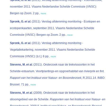
Spronk, G.
et al.
(2011). Verslag afstemming monitoring - Visonderzoek,
november 2011. Vlaams Nederlandse Schelde Commissie (VNSC):
Bergen op Zoom. 2 pp.
,
more
Spronk, G.
et al.
(2011). Verslag afstemming monitoring - Ecotopen en
ecotopenkaarten, september 2011. Vlaams Nederlandse Schelde
Commissie (VNSC): Bergen op Zoom. 2 pp.
,
more
Spronk, G.
et al.
(2011). Verslag afstemming monitoring -
Vegetatiekartering, november 2011. Vlaams Nederlandse Schelde
Commissie (VNSC): [s.l.]. 6 pp.
,
more
Stevens, M.
et al.
(2011). Onderzoek naar de trekvissoorten in het
Schelde-estuarium. Voortplantings-en opgroeihabitat van rivierprik en fint.
Rapport van het Instituut voor Natuur- en Bosonderzoek
, R.2011.14. INBO:
Brussel. 71 pp.
,
more
Stevens, M.
et al.
(2009). Onderzoek naar de trekvissoorten in het
stroomgebied van de Schelde.
Rapporten van het Instituut voor Natuur- en