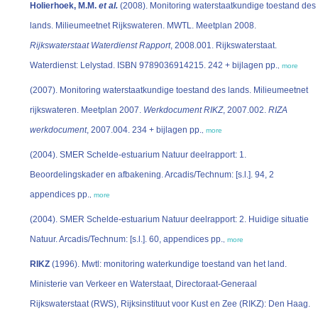
Holierhoek, M.M.
et al.
(2008). Monitoring waterstaatkundige toestand des
lands. Milieumeetnet Rijkswateren. MWTL. Meetplan 2008.
Rijkswaterstaat Waterdienst Rapport
, 2008.001. Rijkswaterstaat.
Waterdienst: Lelystad. ISBN 9789036914215. 242 + bijlagen pp.
,
more
(2007). Monitoring waterstaatkundige toestand des lands. Milieumeetnet
rijkswateren. Meetplan 2007.
Werkdocument RIKZ
, 2007.002.
RIZA
werkdocument
, 2007.004. 234 + bijlagen pp.
,
more
(2004). SMER Schelde-estuarium Natuur deelrapport: 1.
Beoordelingskader en afbakening. Arcadis/Technum: [s.l.]. 94, 2
appendices pp.
,
more
(2004). SMER Schelde-estuarium Natuur deelrapport: 2. Huidige situatie
Natuur. Arcadis/Technum: [s.l.]. 60, appendices pp.
,
more
RIKZ
(1996). Mwtl: monitoring waterkundige toestand van het land.
Ministerie van Verkeer en Waterstaat, Directoraat-Generaal
Rijkswaterstaat (RWS), Rijksinstituut voor Kust en Zee (RIKZ): Den Haag.