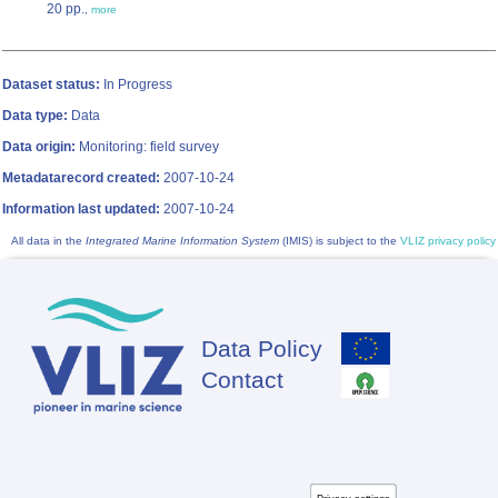
20 pp.
,
more
Dataset status:
In Progress
Data type:
Data
Data origin:
Monitoring: field survey
Metadatarecord created:
2007-10-24
Information last updated:
2007-10-24
All data in the
Integrated Marine Information System
(IMIS) is subject to the
VLIZ privacy policy
Data Policy
Footer
Contact