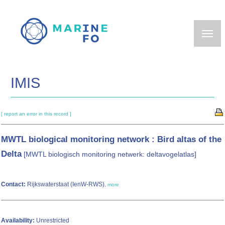
Skip
to
main
content
IMIS
[ report an error in this record ]
MWTL biological monitoring network : Bird altas of the
Delta
[MWTL biologisch monitoring netwerk: deltavogelatlas]
Contact:
Rijkswaterstaat (IenW-RWS)
,
more
Availability:
Unrestricted