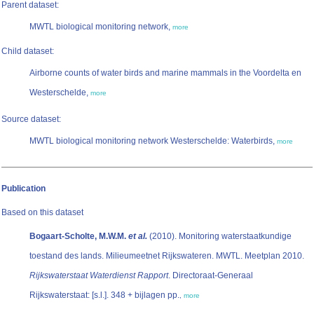
Parent dataset:
MWTL biological monitoring network,
more
Child dataset:
Airborne counts of water birds and marine mammals in the Voordelta en
Westerschelde,
more
Source dataset:
MWTL biological monitoring network Westerschelde: Waterbirds,
more
Publication
Based on this dataset
Bogaart-Scholte, M.W.M.
et al.
(2010). Monitoring waterstaatkundige
toestand des lands. Milieumeetnet Rijkswateren. MWTL. Meetplan 2010.
Rijkswaterstaat Waterdienst Rapport
. Directoraat-Generaal
Rijkswaterstaat: [s.l.]. 348 + bijlagen pp.
,
more